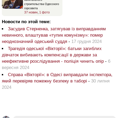
строительства Одесского
горсовета
37 новин
,
1 фото
Новости по этой теме:
Засудив Стерненка, затягував із виправданням
невинного, влаштував «тупик комунізму»: помер
неоднозначний одеський суддя
-
17 грудня 2024
Трагедія одеської «Вікторії»: батьки загиблих
дівчаток вибивають компенсації в держави за
неефективне розслідування - поліція чинить опір
-
6
вересня 2024
Справа «Вікторії»: в Одесі виправдали інспектора,
який перевіряв пожежну безпеку в таборі
-
30 липня
2024