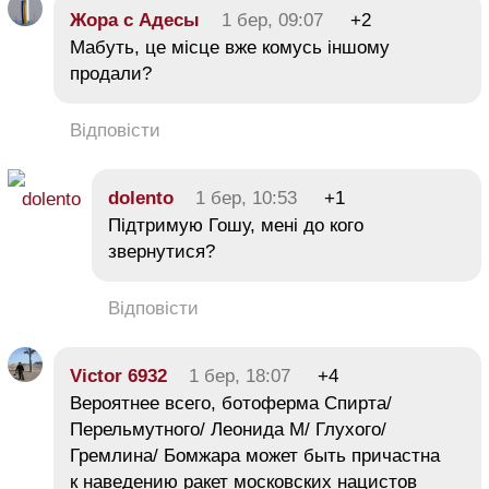
Жора с Адесы
1 бер, 09:07
+2
Мабуть, це місце вже комусь іншому
продали?
Відповісти
dolento
1 бер, 10:53
+1
Підтримую Гошу, мені до кого
звернутися?
Відповісти
Victor 6932
1 бер, 18:07
+4
Вероятнее всего, ботоферма Спирта/
Перельмутного/ Леонида М/ Глухого/
Гремлина/ Бомжара может быть причастна
к наведению ракет московских нацистов