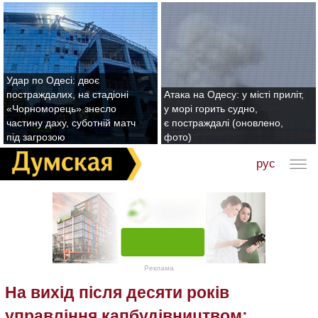
Удар по Одесі: двоє
постраждалих, на стадіоні
Атака на Одесу: у місті приліт,
«Чорноморець» знесло
у морі горить судно,
частину даху, суботній матч
є постраждалі (оновлено,
під загрозою
фото)
рус
Реклама
На вихід після десяти років
управління капбудівництвом: