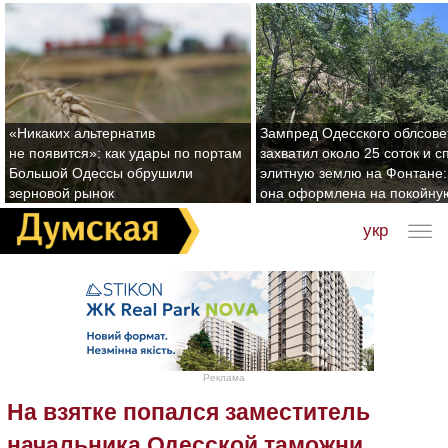
«Никаких альтернатив
Зампред Одесского облсове
не появится»: как удары по портам
захватил около 25 соток и с
Большой Одессы обрушили
элитную землю на Фонтане:
зерновой рынок
она оформлена на покойну
укр
Реклама
На взятке попался заместитель
начальника Одесской таможни