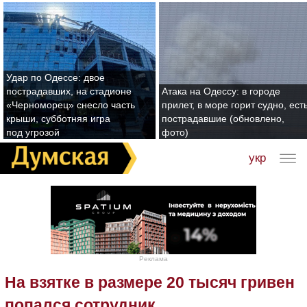
Удар по Одессе: двое
пострадавших, на стадионе
Атака на Одессу: в городе
«Черноморец» снесло часть
прилет, в море горит судно, ест
крыши, субботняя игра
пострадавшие (обновлено,
под угрозой
фото)
укр
Реклама
На взятке в размере 20 тысяч гривен
попался сотрудник