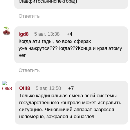
главфитосанинспектора))
Ответить
igd8
5 авг, 13:38
+4
Когда эти гады, во всех сферах
уже нажрутся???Когда???Конца и края этому
нет
Ответить
Olli8
5 авг, 13:50
+7
Только кардинальная смена всей системы
государственного контроля может исправить
ситуацию. Чиновничий аппарат разросся
непомерно, зажрался и обнаглел