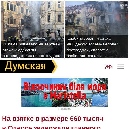
Комбинировання атака
«Пламя бушевало на верхнем
на Одессу: восемь человек
этаже»: одесситы
пострадали, спасатели
о последствиях ночного удара
разбирают завалы
укр
Реклама
На взятке в размере 660 тысяч
в Одессе задержали главного