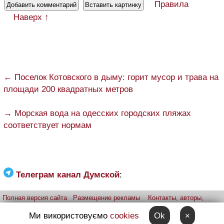
Правила
Наверх ↑
← Поселок Котовского в дыму: горит мусор и трава на
площади 200 квадратных метров
→ Морская вода на одесских городских пляжах
соответствует нормам
Телеграм канал Думской
:
Полная версия сайта
Размещение рекламы
Контакты, авторы,
редакция
Telegram-канал
Приложение:
iPhone
Android
Ми використовуємо
cookies
Ok
×
Прислать фото через telegram
Patreon