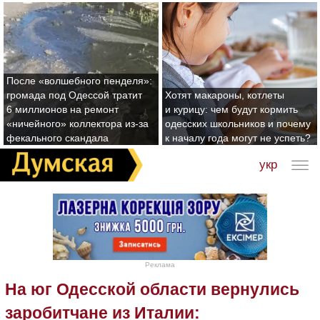
После «волшебного пенделя»:
громада под Одессой тратит
Хотят макароны, котлеты
6 миллионов на ремонт
и курицу: чем будут кормить
«ничейного» коллектора из-за
одесских школьников и почему
фекального скандала
к началу года могут не успеть?
укр
Реклама
На юг Одесской области вернулись
заробитчане из Италии: