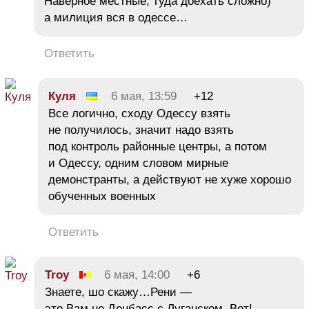
Наверное местные, туда доехать сложно)
а милиция вся в одессе…
Ответить
Куля
6 мая, 13:59
+12
Все логично, сходу Одессу взять
не получилось, значит надо взять
под контроль районные центры, а потом
и Одессу, одним словом мирные
демонстранты, а действуют не хуже хорошо
обученных военных
Ответить
Troy
6 мая, 14:00
+6
Знаете, шо скажу…Рени —
это Вам не Донбасс с Луганском. Вот!