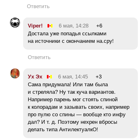
Ответить
Viper!
6 мая, 14:28
+6
Достала уже попадья ссылками
на источники с окончанием на.сру!
Ответить
Ух Эх
6 мая, 14:45
+3
Сама придумала! Или там была
и стреляла? Ну так куча вариантов.
Например парень мог стоять спиной
к колорадам и зазывать своих, например
про пулю со спины — вообще кто инфу
дал? И т. д. Поэтому нехрен вбросы
делать типа АнтилектуалкО!