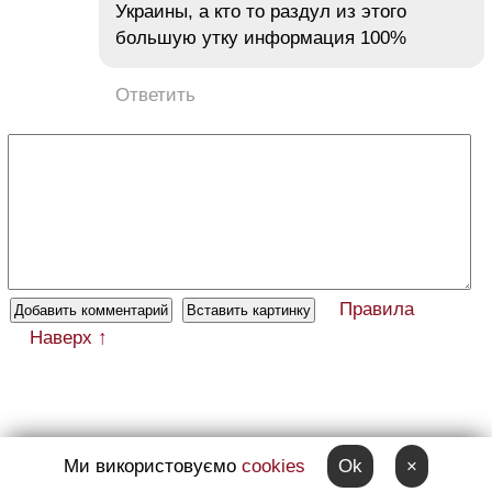
Украины, а кто то раздул из этого
большую утку информация 100%
Ответить
Правила
Наверх ↑
Ми використовуємо
cookies
Ok
×
← Верховная Рада не приняла законопроект о