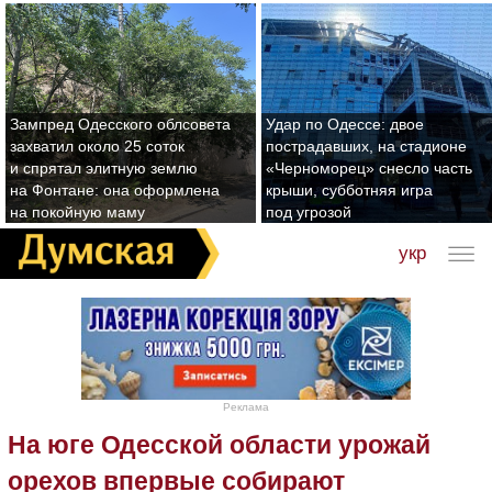
Зампред Одесского облсовета
Удар по Одессе: двое
захватил около 25 соток
пострадавших, на стадионе
и спрятал элитную землю
«Черноморец» снесло часть
на Фонтане: она оформлена
крыши, субботняя игра
на покойную маму
под угрозой
укр
Реклама
На юге Одесской области урожай
орехов впервые собирают