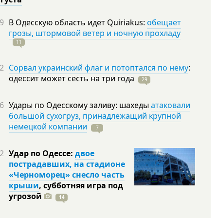
9
В Одесскую область идет Quiriakus:
обещает
грозы, штормовой ветер и ночную прохладу
11
2
Сорвал украинский флаг и потоптался по нему
:
одессит может сесть на три
года
29
6
Удары по Одесскому заливу: шахеды
атаковали
большой сухогруз, принадлежащий крупной
немецкой компании
7
2
Удар по Одессе:
двое
пострадавших, на стадионе
«Черноморец» снесло часть
крыши
, субботняя игра под
угрозой
14