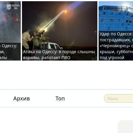
Удар по Одессе:
пострадавших, 
 Одессу:
«Черноморец» с
ли,
Атака на Одессу: в городе слышны
крыши, субботн
валы
взрывы, работает ПВО
под угрозой
Архив
Топ