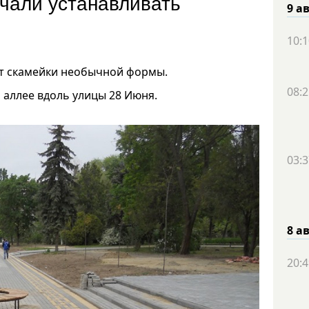
ачали устанавливать
9 а
10:1
ают скамейки необычной формы.
08:2
 аллее вдоль улицы 28 Июня.
03:3
8 а
20:4