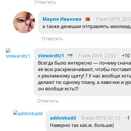
Ответить
Мария Иванова
7 мая 2019, 22:
а также денешки отправлять миллиар
Ответить
stewardtz1
7 мая 2019, 23:57
+10
Всегда было интересно — почему снача
её всю расхреначивают, чтобы поставит
к рекламному щиту! ? У нас вообще хот
делают по одному плану, а лавочки и ур
он вообще есть!!!
Ответить
addvokadd
8 мая 2019, 01:12
-1
Наверно так как.м. больше)