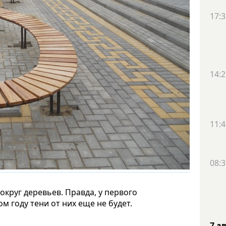
17:3
14:2
11:4
08:3
округ деревьев. Правда, у первого
м году тени от них еще не будет.
7 а