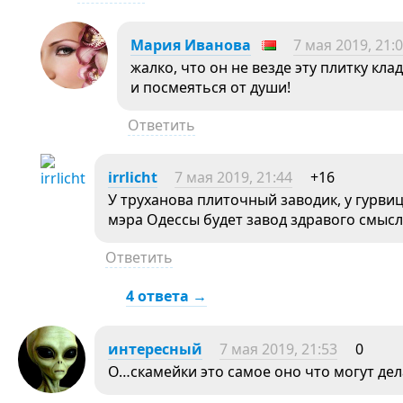
Мария Иванова
7 мая 2019, 21:
жалко, что он не везде эту плитку к
и посмеяться от души!
Ответить
irrlicht
7 мая 2019, 21:44
+16
У труханова плиточный заводик, у гурвиц
мэра Одессы будет завод здравого смысл
Ответить
4 ответа →
интересный
7 мая 2019, 21:53
0
О…скамейки это самое оно что могут де