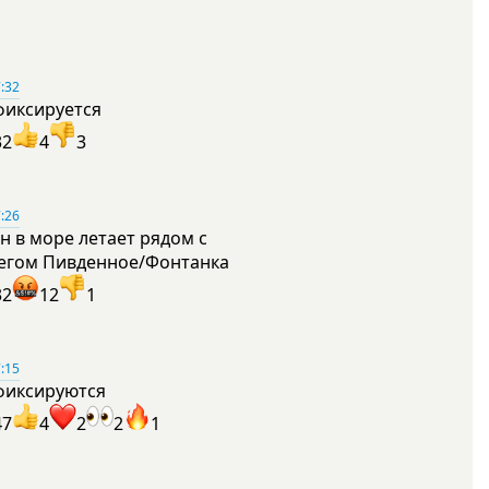
:32
фиксируется
32
4
3
:26
н в море летает рядом с
егом Пивденное/Фонтанка
32
12
1
:15
фиксируются
47
4
2
2
1