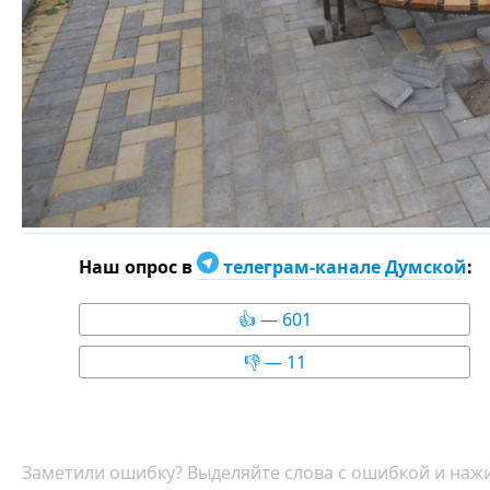
Наш опрос в
телеграм-канале Думской
:
👍 — 601
👎 — 11
Заметили ошибку? Выделяйте слова с ошибкой и нажи