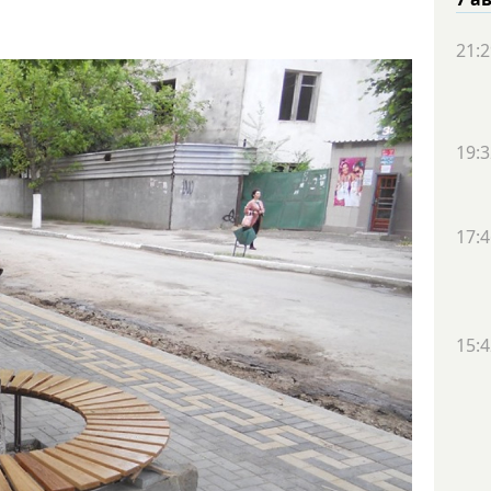
21:2
19:3
17:4
15:4