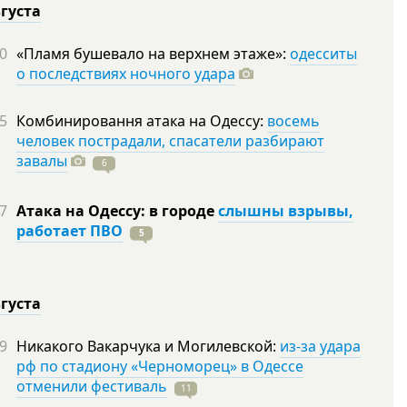
вгуста
0
«Пламя бушевало на верхнем этаже»:
одесситы
о последствиях ночного удара
5
Комбинировання атака на Одессу:
восемь
человек пострадали, спасатели разбирают
завалы
6
7
Атака на Одессу: в городе
слышны взрывы,
работает ПВО
5
вгуста
9
Никакого Вакарчука и Могилевской:
из-за удара
рф по стадиону «Черноморец» в Одессе
отменили фестиваль
11