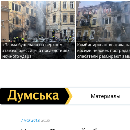
«Пламя бушевало на верхнем
Комбинировання атака на
этаже»: одесситы о последствиях
восемь человек пострада
ночного удара
спасатели разбирают за
Материалы
7 мая 2019
, 20:39