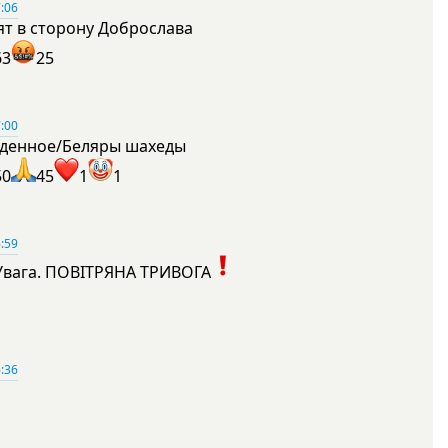
:06
ят в сторону Доброслава
63
25
:00
денное/Беляры шахеды
50
45
1
1
:59
Увага. ПОВІТРЯНА ТРИВОГА
1
:36