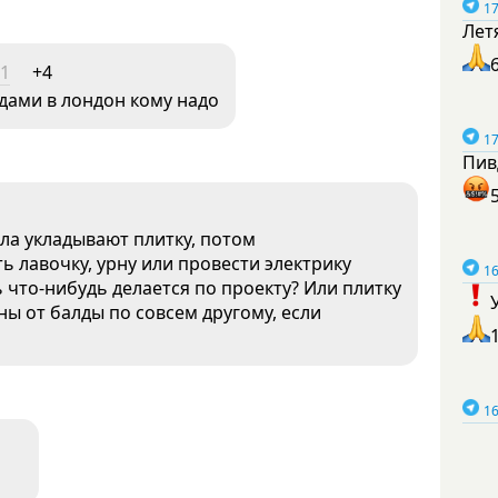
17
Лет
51
+4
дами в лондон кому надо
17
Пив
ла укладывают плитку, потом
ь лавочку, урну или провести электрику
16
ь что-нибудь делается по проекту? Или плитку
ны от балды по совсем другому, если
16