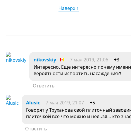
Наверх ↑
nikovskiy
7 мая 2019, 21:06
+3
Интересно. Еще интересно почему именн
вероятности испортить насаждения?!
Ответить
Alusic
7 мая 2019, 21:07
+5
Говорят у Труханова свой плиточный заводик
плиточкой все что можно и нельзя… кто знает
Ответить