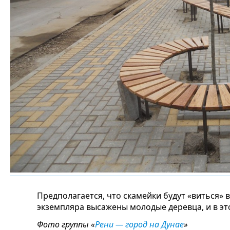
Предполагается, что скамейки будут «виться» в
экземпляра высажены молодые деревца, и в это
Фото группы «
Рени — город на Дунае
»