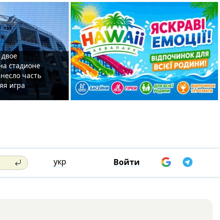
 двое
на стадионе
несло часть
яя игра
укр
Войти