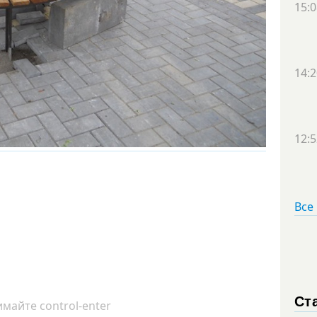
15:0
14:2
12:5
Все
Ст
майте control-enter