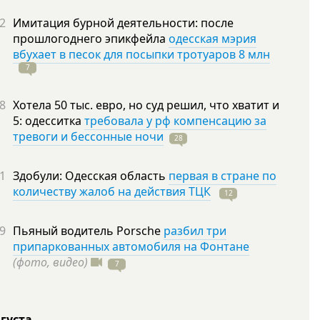
2
Имитация бурной деятельности: после
прошлогоднего эпикфейла
одесская мэрия
вбухает в песок для посыпки тротуаров 8 млн
7
8
Хотела 50 тыс. евро, но суд решил, что хватит и
5: одесситка
требовала у рф компенсацию за
тревоги и бессонные ночи
28
1
Здобули: Одесская область
первая в стране по
количеству жалоб на действия ТЦК
12
9
Пьяный водитель Porsche
разбил три
припаркованных автомобиля на Фонтане
(фото, видео)
7
вгуста