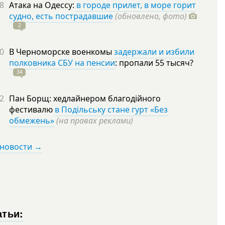
8
Атака на Одессу:
в городе прилет, в море горит
судно, есть пострадавшие
(обновлено, фото)
2
0
В Черноморске военкомы
задержали и избили
полковника СБУ на пенсии
: пропали 55
тысяч?
34
2
Пан Борщ: хедлайнером благодійного
фестивалю
в Подільську стане гурт «Без
обмежень»
(на правах реклами)
 новости →
атьи: