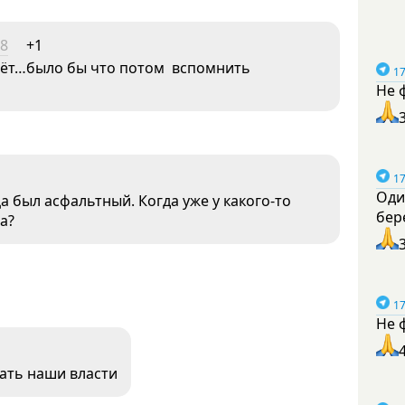
08
+1
ладёт…было бы что потом вспомнить
17
Не 
17
Оди
а был асфальтный. Когда уже у какого-то
бер
а?
17
Не 
лать наши власти