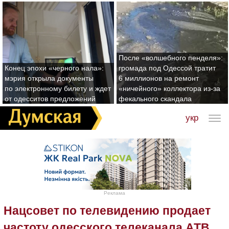
После «волшебного пенделя»:
Конец эпохи «черного нала»:
громада под Одессой тратит
мэрия открыла документы
6 миллионов на ремонт
по электронному билету и ждет
«ничейного» коллектора из-за
от одесситов предложений
фекального скандала
укр
Реклама
Нацсовет по телевидению продает
частоту одесского телеканала АТВ