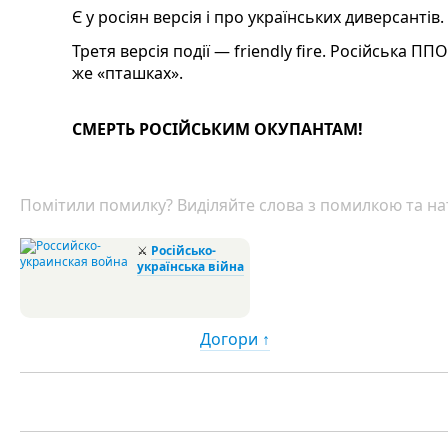
Є у росіян версія і про українських диверсантів.
Третя версія події — friendly fire. Російська П
же «пташках».
СМЕРТЬ РОСІЙСЬКИМ ОКУПАНТАМ!
Помітили помилку? Виділяйте слова з помилкою та нат
⚔
Російсько-
українська війна
Догори ↑