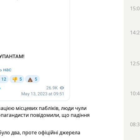
15:0
14:2
12:5
10:4
ацією місцевих пабліків, люди чули
ропагандисти повідомили, що падіння
08:3
було два, проте офіційні джерела