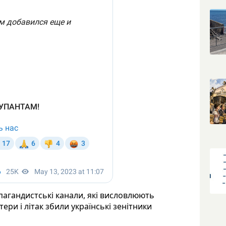
опагандистські канали, які висловлюють
ри і літак збили українські зенітники