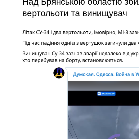
Над Брянською областю збил
вертольоти та винищувач
Літак СУ-34 і два вертольоти, імовірно, Мі-8 заз
Під час падіння однієї з вертушок загинули два
Винищувач Су-34 зазнав аварії недалеко від укр
хто перебував на борту, встановлюється.