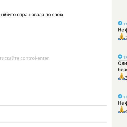
ПО нібито спрацювала по своїх
17
Не 
искайте control-enter
17
Оди
бер
17
Не 