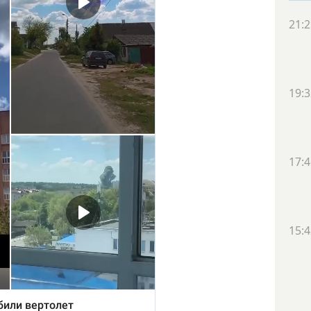
21:2
19:3
17:4
15:4