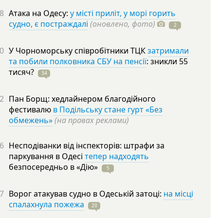
8
Атака на Одесу:
у місті приліт, у морі горить
судно, є постраждалі
(оновлено, фото)
2
0
У Чорноморську співробітники ТЦК
затримали
та побили полковника СБУ на пенсії
: зникли 55
тисяч?
34
2
Пан Борщ: хедлайнером благодійного
фестивалю
в Подільську стане гурт «Без
обмежень»
(на правах реклами)
6
Несподіванки від інспекторів: штрафи за
паркування в Одесі
тепер надходять
безпосередньо в
«Дію»
5
7
Ворог атакував судно в Одеській затоці:
на місці
спалахнула пожежа
20