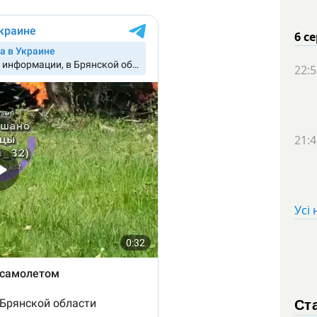
6 с
22:5
21:4
Усі
Ста