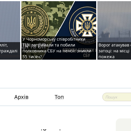
У Чорноморську співробітники
иліт,
ТЦК затримали та побили
Ворог атакував 
страждалі
полковника СБУ на пенсії: зникли
затоці: на місц
55 тисяч?
пожежа
Архів
Топ