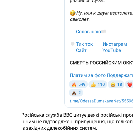
Російська служба ВВС цитує деякі російські пр
нічим не підтверджені припущення, що гелікопте
із західних далекобійних систем.