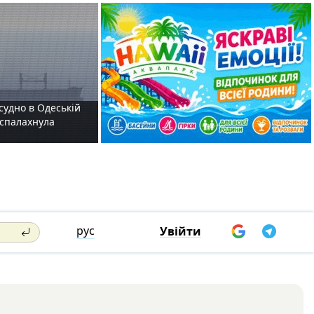
судно в Одеській
і спалахнула
рус
Увійти