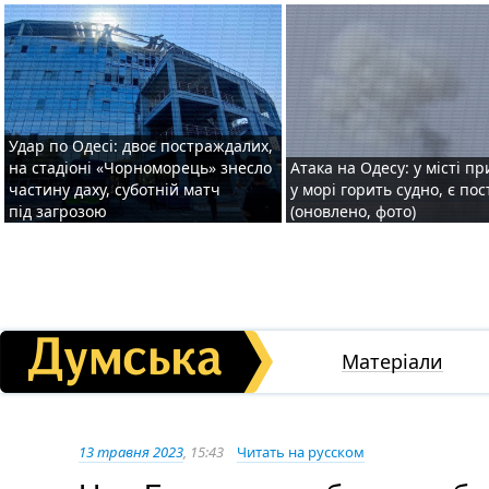
Удар по Одесі: двоє постраждалих,
на стадіоні «Чорноморець» знесло
Атака на Одесу: у місті пр
частину даху, суботній матч
у морі горить судно, є по
під загрозою
(оновлено, фото)
Матеріали
13 травня 2023
, 15:43
Читать на русском