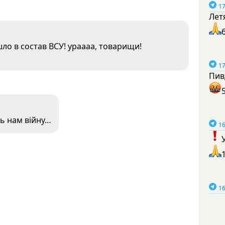
17
Лет
ло в состав ВСУ! ураааа, товарищи!
17
Пив
ть нам війну…
16
16