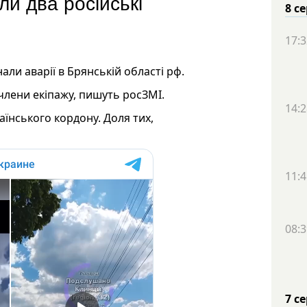
и два російські
8 с
17:3
нали аварії в Брянській області рф.
 члени екіпажу, пишуть росЗМІ.
14:2
аїнського кордону. Доля тих,
11:4
08:3
7 с