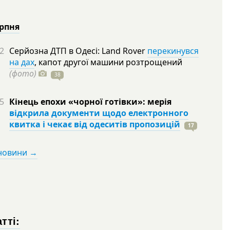
ерпня
2
Серйозна ДТП в Одесі: Land Rover
перекинувся
на дах
, капот другої машини розтрощений
(фото)
38
5
Кінець епохи «чорної готівки»: мерія
відкрила документи щодо електронного
квитка і чекає від одеситів пропозицій
17
 новини →
тті: