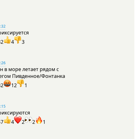
:32
фиксируется
32
4
3
:26
н в море летает рядом с
егом Пивденное/Фонтанка
32
12
1
:15
фиксируются
47
4
2
2
1