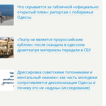
Что скрывается за табличкой «официально
открытый пляж»: репортаж с побережья
Одессы
«Театр не является пророссийским
кублом»: после скандала в одесском
драмтеатре материалы передали в СБУ
Дрессировка советскими топонимами и
ментальный «манеж»: как часть молодежи
сопротивляется деколонизации Одессы и
почему это не «ждуны» (исследование)