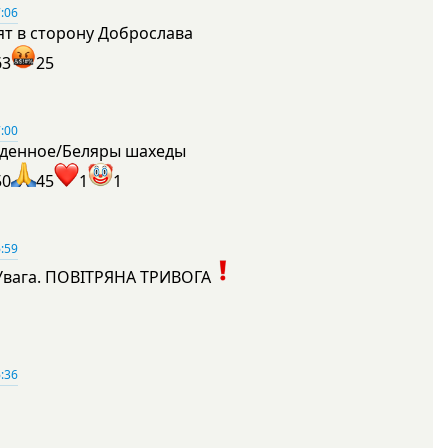
:06
ят в сторону Доброслава
63
25
:00
денное/Беляры шахеды
50
45
1
1
:59
Увага. ПОВІТРЯНА ТРИВОГА
1
:36