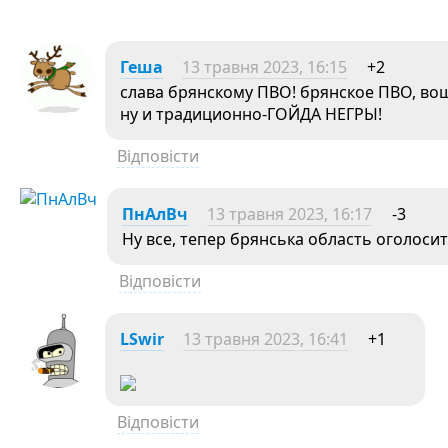
Геша
13 травня 2023, 16:15
+2
слава брянскому ПВО! брянское ПВО, вош
ну и традиционно-ГОЙДА НЕГРЫ!
Відповісти
ПнАлВч
13 травня 2023, 16:17
-3
Ну все, тепер брянська область оголоси
Відповісти
LSwir
13 травня 2023, 16:41
+1
Відповісти