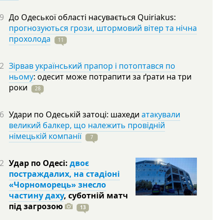
9
До Одеської області насувається Quiriakus:
прогнозуються грози, штормовий вітер та нічна
прохолода
11
2
Зірвав український прапор і потоптався по
ньому
: одесит може потрапити за ґрати на три
роки
28
6
Удари по Одеській затоці: шахеди
атакували
великий балкер, що належить провідній
німецькій компанії
7
2
Удар по Одесі:
двоє
постраждалих, на стадіоні
«Чорноморець» знесло
частину даху
, суботній матч
під
загрозою
13