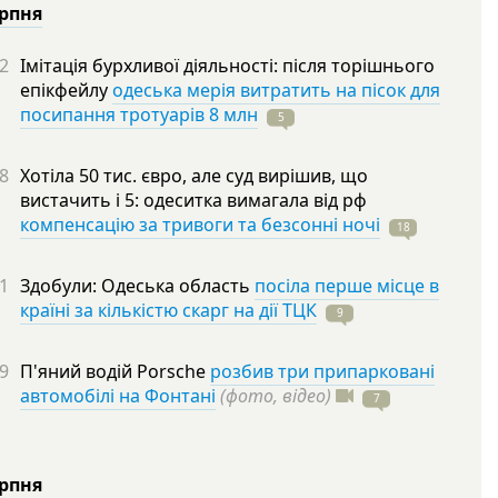
ерпня
2
Імітація бурхливої діяльності: після торішнього
епікфейлу
одеська мерія витратить на пісок для
посипання тротуарів 8 млн
5
8
Хотіла 50 тис. євро, але суд вирішив, що
вистачить і 5: одеситка вимагала від рф
компенсацію за тривоги та безсонні ночі
18
1
Здобули: Одеська область
посіла перше місце в
країні за кількістю скарг на дії ТЦК
9
9
П'яний водій Porsche
розбив три припарковані
автомобілі на Фонтані
(фото, відео)
7
ерпня