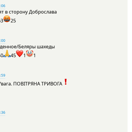
:06
ят в сторону Доброслава
63
25
:00
денное/Беляры шахеды
50
45
1
1
:59
Увага. ПОВІТРЯНА ТРИВОГА
1
:36