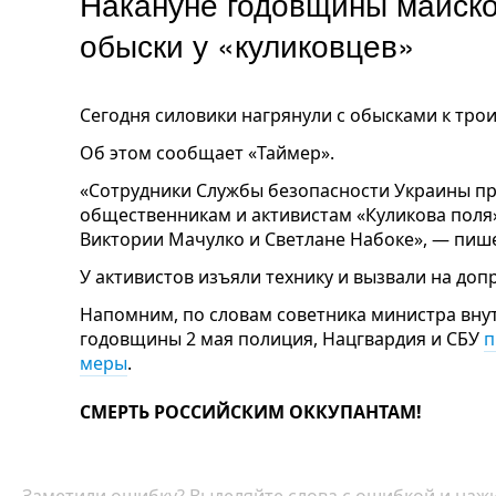
Накануне годовщины майско
обыски у «куликовцев»
Сегодня силовики нагрянули с обысками к тро
Об этом сообщает «Таймер».
«Сотрудники Службы безопасности Украины пр
общественникам и активистам «Куликова поля
Виктории Мачулко и Светлане Набоке», — пише
У активистов изъяли технику и вызвали на допр
Напомним, по словам советника министра вну
годовщины 2 мая полиция, Нацгвардия и СБУ
п
меры
.
СМЕРТЬ РОССИЙСКИМ ОККУПАНТАМ!