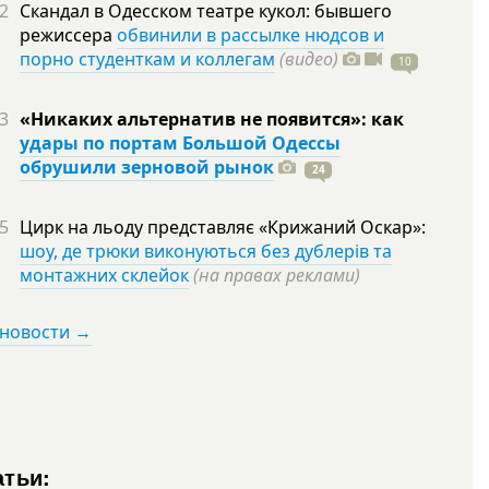
2
Скандал в Одесском театре кукол: бывшего
режиссера
обвинили в рассылке нюдсов и
порно студенткам и коллегам
(видео)
10
3
«Никаких альтернатив не появится»: как
удары по портам Большой Одессы
обрушили зерновой рынок
24
5
Цирк на льоду представляє «Крижаний Оскар»:
шоу, де трюки виконуються без дублерів та
монтажних склейок
(на правах реклами)
 новости →
атьи: