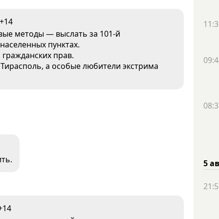
+14
11:3
вые методы — выслать за 101-й
 населенных пунктах.
 гражданских прав.
09:4
й Тирасполь, а особые любители экстрима
08:3
ть.
5 а
21:5
+14