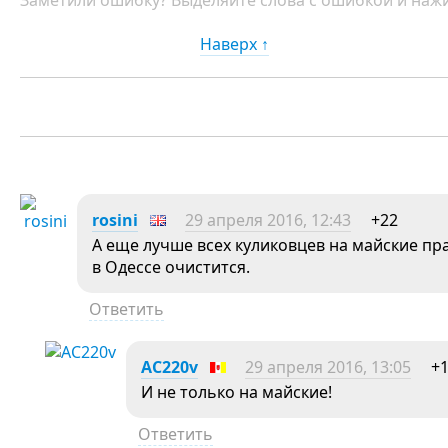
Заметили ошибку? Выделяйте слова с ошибкой и нажи
Наверх ↑
rosini
29 апреля 2016, 12:43
+22
А еще лучше всех куликовцев на майские пр
в Одессе очистится.
Ответить
AC220v
29 апреля 2016, 13:05
+
И не только на майские!
Ответить