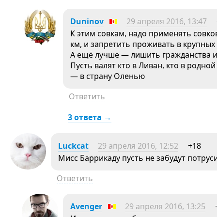
Duninov
29 апреля 2016, 13:47
К этим совкам, надо применять совко
км, и запретить проживать в крупных
А ещё лучше — лишить гражданства и
Пусть валят кто в Ливан, кто в родно
— в страну Оленью
Ответить
3 ответа →
Luckcat
29 апреля 2016, 12:52
+18
Мисс Баррикаду пусть не забудут потруси
Ответить
Avеngеr
29 апреля 2016, 13:25