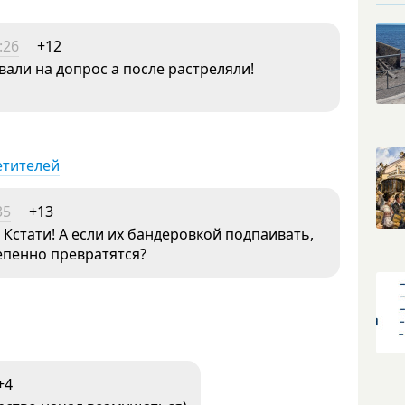
:26
+12
вали на допрос а после растреляли!
етителей
35
+13
! Кстати! А если их бандеровкой подпаивать,
епенно превратятся?
+4