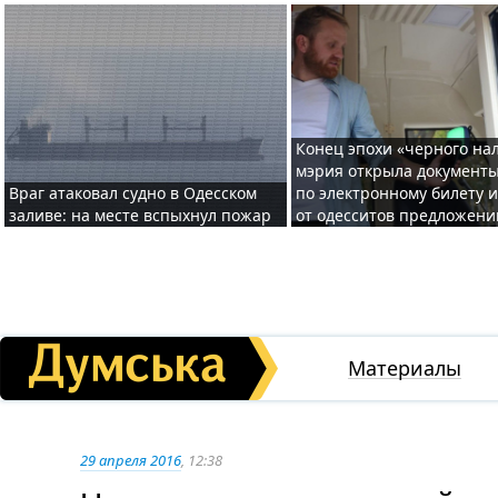
Конец эпохи «черного нал
мэрия открыла документ
Враг атаковал судно в Одесском
по электронному билету 
заливе: на месте вспыхнул пожар
от одесситов предложени
Материалы
29 апреля 2016
, 12:38