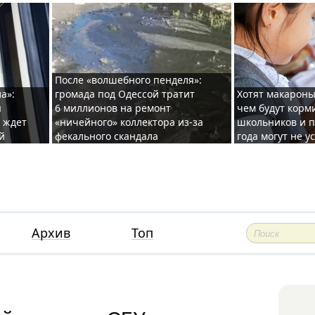
После «волшебного пенделя»:
а»:
громада под Одессой тратит
Хотят макароны
ы
6 миллионов на ремонт
чем будут корм
и ждет
«ничейного» коллектора из-за
школьников и п
й
фекального скандала
года могут не у
Архив
Топ