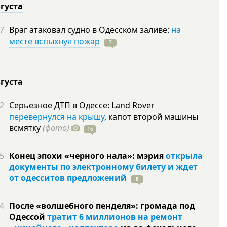
вгуста
7
Враг атаковал судно в Одесском заливе:
на
месте вспыхнул пожар
7
вгуста
2
Серьезное ДТП в Одессе: Land Rover
перевернулся на крышу
, капот второй машины
всмятку
(фото)
16
5
Конец эпохи «черного нала»: мэрия
открыла
документы по электронному билету и ждет
от одесситов предложений
8
4
После «волшебного пенделя»: громада под
Одессой
тратит 6 миллионов на ремонт