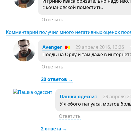
И гриню кваса обязательно надо изол
с кочановской поместить.
Ответить
Комментарий получил много негативных оценок пос
Avеngеr
29 апреля 2016, 13:26
Поедь на Орду и там даже в интернет
Ответить
20 ответов →
Пашка одессит
29 апреля 20
У любого папуаса, мозгов бол
Ответить
2 ответа →