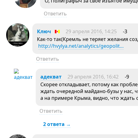
О, Полиграфыч за свое изъятое имущ
Ответить
Ключ
29 апреля 2016, 14:25
-3
Как-то так(Кремль не теряет желания со
http://hvylya.net/analytics/geopolit…
Ответить
адекват
29 апреля 2016, 16:42
-9
Скорее откладывает, потому как пробл
ждать очередной майдано-бузы у нас, ч
а на примере Крыма, видно, что ждать
Ответить
2 ответа →