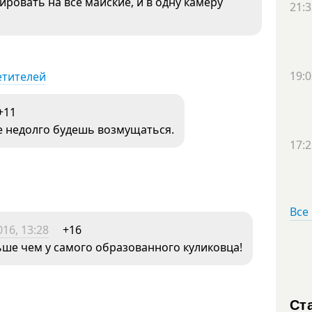
ировать на все майские, и в одну камеру
21:3
19:0
етителей
+11
е недолго будешь возмущаться.
17:2
Все
16, 13:28
+16
ьше чем у самого образованного куликовца!
Ст