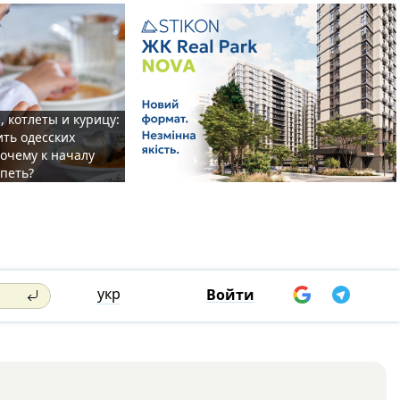
, котлеты и курицу:
ить одесских
очему к началу
спеть?
укр
Войти