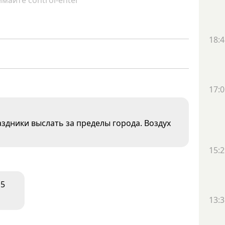
майте control-enter
18:4
17:0
аздники выслать за пределы города. Воздух
15:2
15
13:3