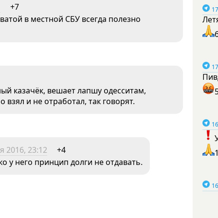
1
+7
17
ватой в местной СБУ всегда полезно
Лет
17
Пив
ый казачёк, вешает лапшу одесситам,
о взял и не отработал, так говорят.
16
я 2016, 23:12
+4
ко у него принцип долги не отдавать.
16