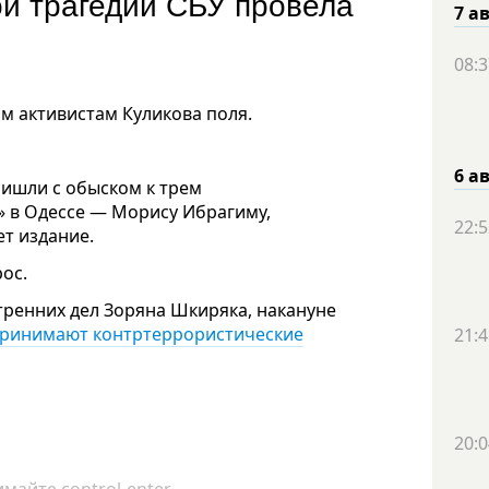
й трагедии СБУ провела
7 а
08:3
им активистам Куликова поля.
6 а
ишли с обыском к трем
» в Одессе — Морису Ибрагиму,
22:5
т издание.
ос.
тренних дел Зоряна Шкиряка, накануне
ринимают контртеррористические
21:4
20:0