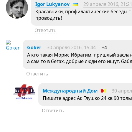
Igor Lukyanov
29 апреля 2016, 21:2
Красавчики, профилактические беседы с 
проводить!
Ответить
Goker
30 апреля 2016, 15:44
+4
А кто такая Морис Ибрагим, пришлый заслан
а сам то в бегах, добрые люди его ищут, бабл
Ответить
Международный Дом
30 апрел
Пишите адрес Ак Глушко 24 кв 90 толь
Ответить