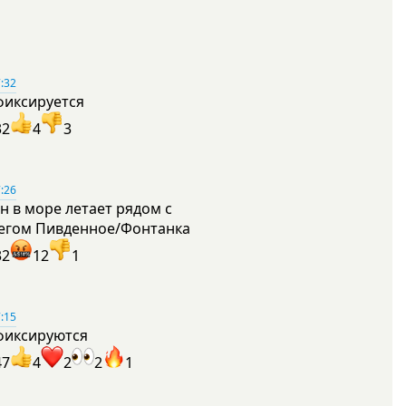
:32
фиксируется
32
4
3
:26
н в море летает рядом с
егом Пивденное/Фонтанка
32
12
1
:15
фиксируются
47
4
2
2
1