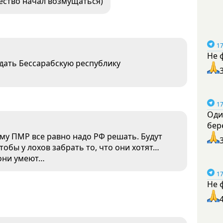
ество начал возмущаться)
17
Не 
здать Бессарабскую республику
17
Оди
бер
ему ПМР все равно надо РФ решать. Будут
тобы у лохов забрать то, что они хотят…
 они умеют…
17
Не 