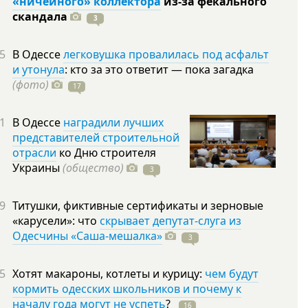
«ничейного» коллектора
из-за фекального
скандала
3
5
В Одессе
легковушка провалилась под асфальт
и утонула
: кто за это ответит — пока загадка
(фото)
17
1
В Одессе
наградили лучших
представителей строительной
отрасли
ко Дню строителя
Украины
(общество)
3
9
Титушки, фиктивные сертификаты и зерновые
«карусели»: что
скрывает депутат-слуга из
Одесчины «Саша-мешалка»
3
5
Хотят макароны, котлеты и курицу:
чем будут
кормить одесских школьников и почему к
началу года могут не успеть
?
16