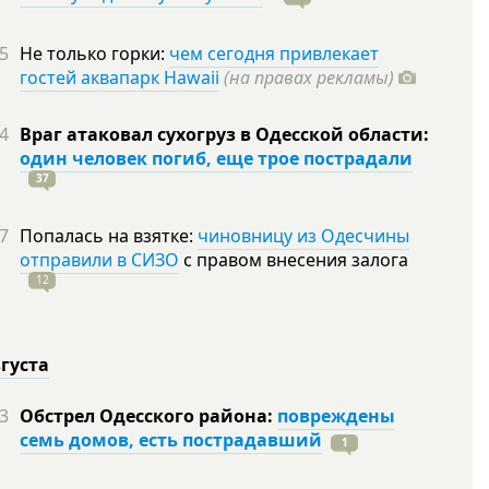
5
Не только горки:
чем сегодня привлекает
гостей аквапарк Hawaii
(на правах рекламы)
4
Враг атаковал сухогруз в Одесской области:
один человек погиб, еще трое пострадали
37
7
Попалась на взятке:
чиновницу из Одесчины
отправили в СИЗО
с правом внесения залога
12
вгуста
3
Обстрел Одесского района:
повреждены
семь домов, есть пострадавший
1