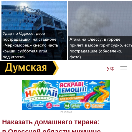
Удар по Одессе: двое
пострадавших, на стадионе
Атака на Одессу: в городе
«Черноморец» снесло часть
прилет, в море горит судно, ест
крыши, субботняя игра
пострадавшие (обновлено,
под угрозой
фото)
укр
Реклама
Наказать домашнего тирана:
в Одесской области мужчине