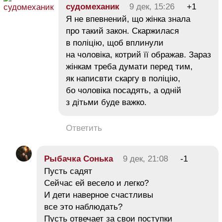
судомеханик
9 дек, 15:26
+1
Я не впевнений, що жінка знала
про такий закон. Скаржилася
в поліцію, щоб вплинули
на чоловіка, котрий її ображав. Зараз
жінкам треба думати перед тим,
як написвти скаргу в поліцію,
бо чоловіка посадять, а одній
з дітьми буде важко.
Ответить
Рыбачка Сонька
9 дек, 21:08
-1
Пусть садят
Сейчас ей весело и легко?
И дети наверное счастливы
все это наблюдать?
Пусть отвечает за свои поступки