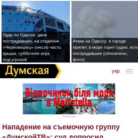
Удар по Одессе: двое
пострадавших, на стадионе
Атака на Одессу: в городе
«Черноморец» снесло часть
прилет, в море горит судно, ест
крыши, субботняя игра
пострадавшие (обновлено,
под угрозой
фото)
укр
Реклама
Нападение на съемочную группу
«ДумскойТВ»: суд допросил