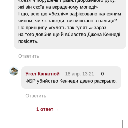
«безліч порушень правил дорожнього руху,
які він скоїв на вкраденому мопеді»
І що, всю цю «безліч» зафіксовано належним
чином, чи як завжди висмоктано з пальця?
По принципу «гулять так гулять» зараз
на того довбня ще й вбивство Джона Кеннеді
повісять.
Ответить
Угол Канатной
18 апр, 13:21
0
ФБР убийство Кеннеди давно раскрыло.
Ответить
1 ответ →