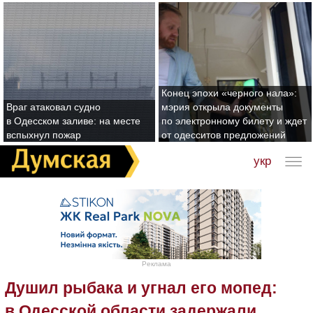
Конец эпохи «черного нала»:
Враг атаковал судно
мэрия открыла документы
в Одесском заливе: на месте
по электронному билету и ждет
вспыхнул пожар
от одесситов предложений
укр
Реклама
Душил рыбака и угнал его мопед:
в Одесской области задержали