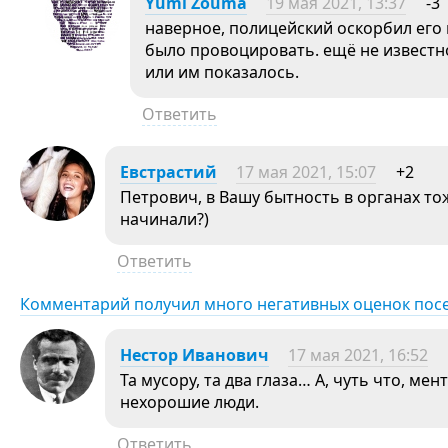
Yumi Zouma
19 мая 2021, 13:37
-3
наверное, полицейский оскорбил его и
было провоцировать. ещё не известн
или им показалось.
Ответить
Евстрастий
17 мая 2021, 15:07
+2
Петрович, в Вашу бытность в органах тож
начинали?)
Ответить
Комментарий получил много негативных оценок пос
Нестор Иванович
17 мая 2021, 16:52
Та мусору, та два глаза… А, чуть что, м
нехорошие люди.
Ответить