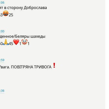
:06
ят в сторону Доброслава
63
25
:00
денное/Беляры шахеды
50
45
1
1
:59
Увага. ПОВІТРЯНА ТРИВОГА
1
:36