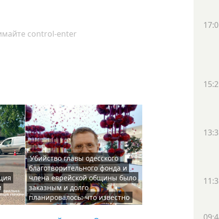
17:0
майте control-enter
15:2
13:3
Убийство главы одесского
благотворительного фонда и
ция
члена еврейской общины было
11:3
и
заказным и долго
планировалось: что известно
09:4