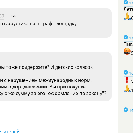
17
Лет
57
+4
ать хрустика на штраф площадку
17
Пив
вы тоже поддержите? И детских колясок
16
, и с нарушением международных норм,
ции о дор. движении. Вы при покупке
ую же сумму за его "оформление по закону"?
16
етителей