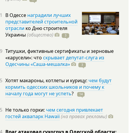
1
В Одессе
наградили лучших
представителей строительной
отрасли
ко Дню строителя
Украины
(общество)
3
9
Титушки, фиктивные сертификаты и зерновые
«карусели»: что
скрывает депутат-слуга из
Одесчины «Саша-мешалка»
3
5
Хотят макароны, котлеты и курицу:
чем будут
кормить одесских школьников и почему к
началу года могут не успеть
?
14
5
Не только горки:
чем сегодня привлекает
гостей аквапарк Hawaii
(на правах рекламы)
4
Враг атаковал сухогруз в Одесской области: