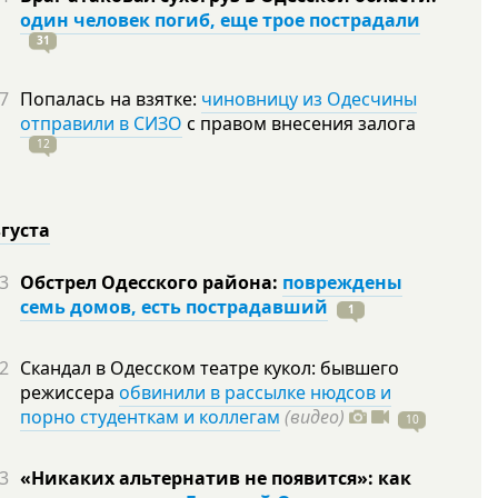
один человек погиб, еще трое пострадали
31
7
Попалась на взятке:
чиновницу из Одесчины
отправили в СИЗО
с правом внесения залога
12
вгуста
3
Обстрел Одесского района:
повреждены
семь домов, есть пострадавший
1
2
Скандал в Одесском театре кукол: бывшего
режиссера
обвинили в рассылке нюдсов и
порно студенткам и коллегам
(видео)
10
3
«Никаких альтернатив не появится»: как