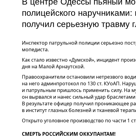
В центре Одессы пьяный мо
полицейского наручниками:
получил серьезную травму г
Инспектор патрульной полиции серьезно пост
мопедиста.
Как стало известно «Думской», инцидент прои
дня на Малой Арнаутской.
Правоохранители остановили нетрезвого вод
на него админпротокол по 130 ст. КУоАП. Нар
и патрульным пришлось применить силу. На му
он вырвался и нанес сильный удар браслетами
В результате офицер получил проникающее ран
в институт глазных болезней и тканевой тера
Открыто уголовное производство по части 1 ст
СМЕРТЬ РОССИЙСКИМ ОККУПАНТАМ!