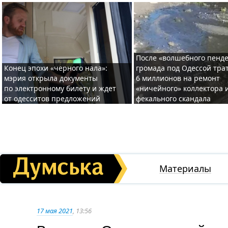
После «волшебного пенде
Конец эпохи «черного нала»:
громада под Одессой тра
мэрия открыла документы
6 миллионов на ремонт
по электронному билету и ждет
«ничейного» коллектора и
от одесситов предложений
фекального скандала
Материалы
17 мая 2021
, 13:56