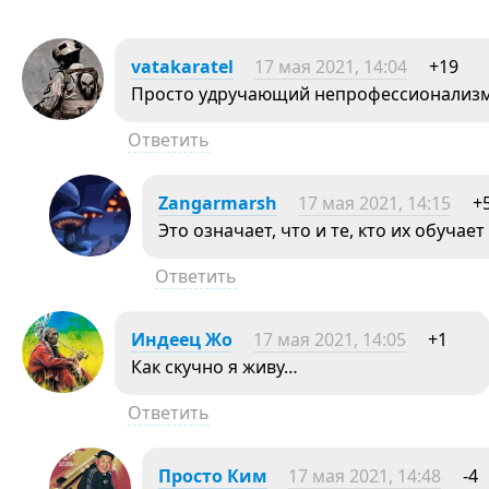
vatakaratel
17 мая 2021, 14:04
+19
Просто удручающий непрофессионализм
Ответить
Zangarmarsh
17 мая 2021, 14:15
+
Это означает, что и те, кто их обучае
Ответить
Индеец Жо
17 мая 2021, 14:05
+1
Как скучно я живу…
Ответить
Просто Ким
17 мая 2021, 14:48
-4