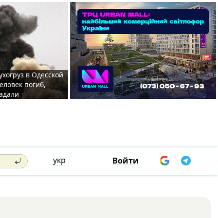
ухогруз в Одесской
еловек погиб,
адали
укр
Войти