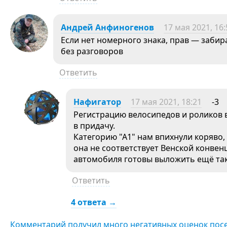
Андрей Анфиногенов
17 мая 2021, 16:
Если нет номерного знака, прав — забир
без разговоров
Ответить
Нафигатор
17 мая 2021, 18:21
-3
Регистрацию велосипедов и роликов 
в придачу.
Категорию "А1" нам впихнули коряво
она не соответствует Венской конвен
автомобиля готовы выложить ещё так
Ответить
4 ответа →
Комментарий получил много негативных оценок пос