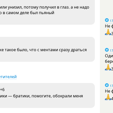
ли унизил, потому получил в глаз. а не надо
о в самом деле был пьяный
17
Не 
е такое было, что с ментами сразу драться
17
Оди
бер
етителей
17
+6
Не 
ентики — братики, помогите, обокрали меня