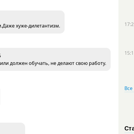
17:2
.Даже хуже-дилетантизм.
15:1
5
т или должен обучать, не делают свою работу.
Все
Ст