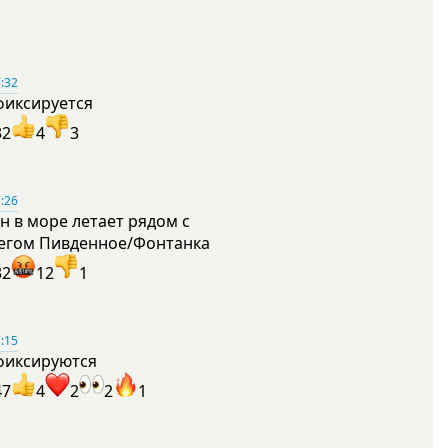
:32
фиксируется
32
4
3
:26
н в море летает рядом с
егом Пивденное/Фонтанка
32
12
1
:15
фиксируются
47
4
2
2
1