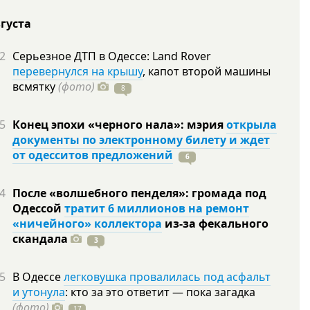
вгуста
2
Серьезное ДТП в Одессе: Land Rover
перевернулся на крышу
, капот второй машины
всмятку
(фото)
8
5
Конец эпохи «черного нала»: мэрия
открыла
документы по электронному билету и ждет
от одесситов предложений
6
4
После «волшебного пенделя»: громада под
Одессой
тратит 6 миллионов на ремонт
«ничейного» коллектора
из-за фекального
скандала
3
5
В Одессе
легковушка провалилась под асфальт
и утонула
: кто за это ответит — пока загадка
(фото)
17