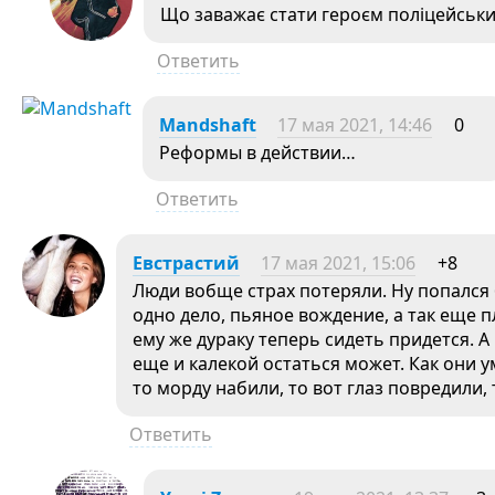
Що заважає стати героєм поліцейськи
Ответить
Mandshaft
17 мая 2021, 14:46
0
Реформы в действии…
Ответить
Евстрастий
17 мая 2021, 15:06
+8
Люди вобще страх потеряли. Ну попался 
одно дело, пьяное вождение, а так еще 
ему же дураку теперь сидеть придется. 
еще и калекой остаться может. Как они 
то морду набили, то вот глаз повредили, 
Ответить