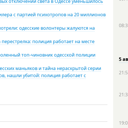
овых отключений света в Одессе уменьшилось
дилера с партией психотропов на 20 миллионов
08:3
мотрели: одесские волонтеры жалуются на
 перестрелка: полиция работает на месте
воленный топ-чиновник одесской полиции
5 а
есских маньяков и тайна нераскрытой серии
21:5
ов, нашли убитой: полиция работает с
21:3
19:0