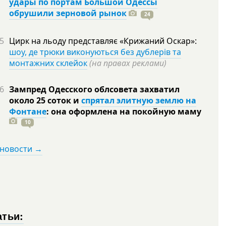
удары по портам Большой Одессы
обрушили зерновой рынок
24
5
Цирк на льоду представляє «Крижаний Оскар»:
шоу, де трюки виконуються без дублерів та
монтажних склейок
(на правах реклами)
6
Зампред Одесского облсовета захватил
около 25 соток и
спрятал элитную землю на
Фонтане
: она оформлена на покойную
маму
10
 новости →
атьи: