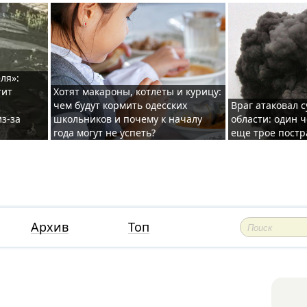
ля»:
тит
Хотят макароны, котлеты и курицу:
чем будут кормить одесских
Враг атаковал с
з-за
школьников и почему к началу
области: один ч
года могут не успеть?
еще трое постр
Архив
Топ