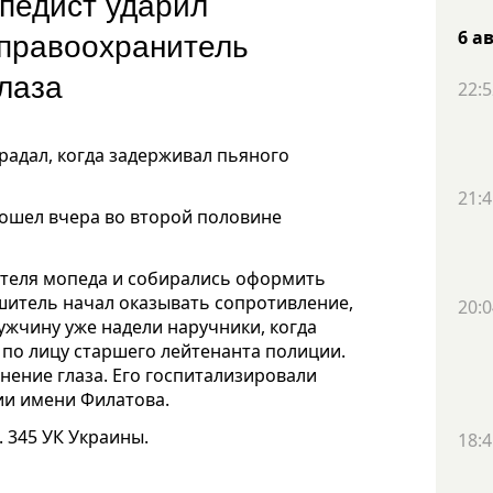
педист ударил
 правоохранитель
6 а
лаза
22:5
радал, когда задерживал пьяного
21:4
зошел вчера во второй половине
ителя мопеда и собирались оформить
ушитель начал оказывать сопротивление,
20:0
жчину уже надели наручники, когда
 по лицу старшего лейтенанта полиции.
ение глаза. Его госпитализировали
пии имени Филатова.
. 345 УК Украины.
18:4