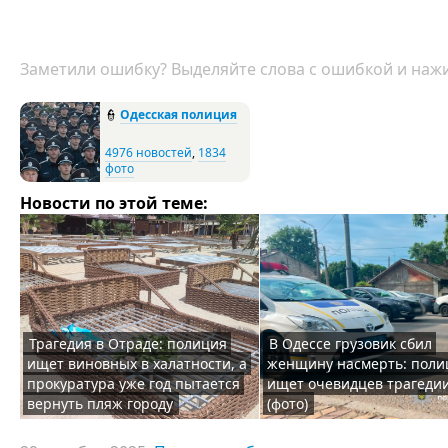
Заметили ошибку? Выделяйте слова с ошибкой и нажи
👮
Одесская полиция
4976 новостей
,
1834
фото
Новости по этой теме:
Трагедия в Отраде: полиция
В Одессе грузовик сбил
ищет виновных в халатности, а
женщину насмерть: поли
прокуратура уже год пытается
ищет очевидцев трагеди
вернуть пляж городу
(фото)