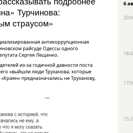
рассказывать подробнее
6 а
яна» Турчинова:
20:0
ым страусом»
ециализированная антикоррупционная
иновском райсуде Одессы одного
18:4
депутата Сергея Лещенко.
детелей из-за годичной давности поста
 него «выйшли люди Труханова, которые
 «Краян» предназначались не Труханову,
17:0
15:2