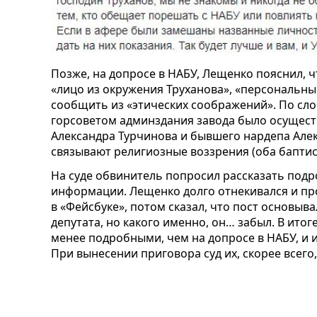
Позже, на допросе в НАБУ, Лещенко пояснил, 
«лицо из окружения Труханова», «персональны
сообщить из «этических соображений». По сл
горсоветом админздания завода было осущест
Александра Турчинова и бывшего нардепа Але
связывают религиозные воззрения (оба баптис
На суде обвинитель попросил рассказать подр
информации. Лещенко долго отнекивался и про
в «Фейсбуке», потом сказал, что пост основыв
депутата, но какого именно, он… забыл. В ито
менее подробными, чем на допросе в НАБУ, и и
При вынесении приговора суд их, скорее всего