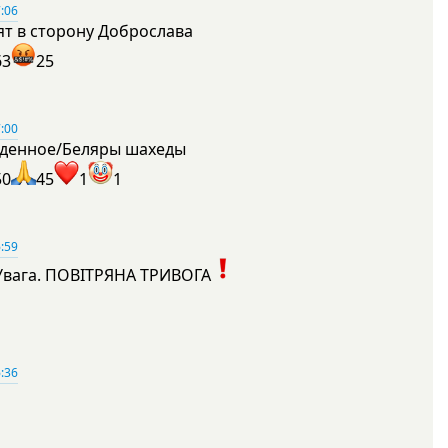
:06
ят в сторону Доброслава
63
25
:00
денное/Беляры шахеды
50
45
1
1
:59
Увага. ПОВІТРЯНА ТРИВОГА
1
:36