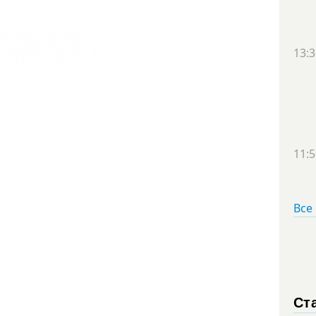
13:3
11:5
Все
Ст