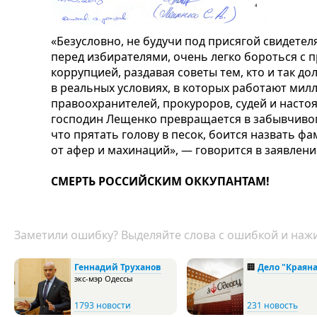
«Безусловно, не будучи под присягой свидетел
перед избирателями, очень легко бороться с п
коррупцией, раздавая советы тем, кто и так д
в реальных условиях, в которых работают ми
правоохранителей, прокуроров, судей и насто
господин Лещенко превращается в забывчивого
что прятать голову в песок, боится назвать 
от афер и махинаций», — говорится в заявлен
СМЕРТЬ РОССИЙСКИМ ОККУПАНТАМ!
Заметили ошибку? Выделяйте слова с ошибкой и нажи
Геннадий Труханов
🏢
Дело "Краяна
экс-мэр Одессы
1793 новости
231 новость