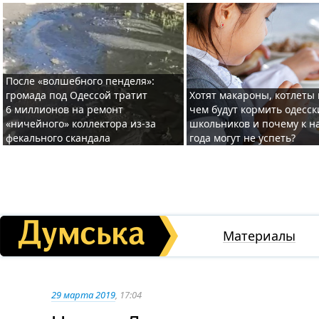
После «волшебного пенделя»:
громада под Одессой тратит
Хотят макароны, котлеты 
6 миллионов на ремонт
чем будут кормить одесск
«ничейного» коллектора из-за
школьников и почему к н
фекального скандала
года могут не успеть?
Материалы
29 марта 2019
, 17:04