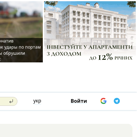
рнатив
ак удары по портам
ы обрушили
к
укр
Войти