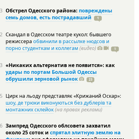
3
Обстрел Одесского района:
повреждены
семь домов, есть пострадавший
1
2
Скандал в Одесском театре кукол: бывшего
режиссера
обвинили в рассылке нюдсов и
порно студенткам и коллегам
(видео)
9
3
«Никаких альтернатив не появится»: как
удары по портам Большой Одессы
обрушили зерновой рынок
23
5
Цирк на льоду представляє «Крижаний Оскар»:
шоу, де трюки виконуються без дублерів та
монтажних склейок
(на правах реклами)
6
Зампред Одесского облсовета захватил
около 25 соток и
спрятал элитную землю на