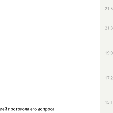
21:5
21:3
19:0
17:2
15:1
ией протокола его допроса