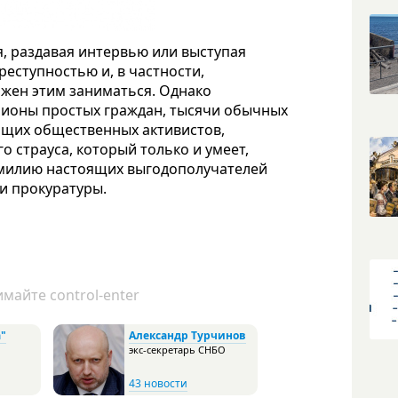
я, раздавая интервью или выступая
реступностью и, в частности,
олжен этим заниматься. Однако
ллионы простых граждан, тысячи обычных
ящих общественных активистов,
 страуса, который только и умеет,
фамилию настоящих выгодополучателей
ии прокуратуры.
майте control-enter
"
Александр Турчинов
экс-секретарь СНБО
43 новости