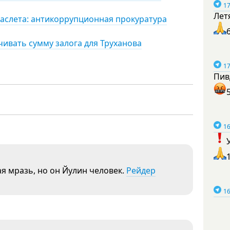
17
Лет
раслета: антикоррупционная прокуратура
чивать сумму залога для Труханова
17
Пив
16
ая мразь, но он Йулин человек.
Рейдер
16