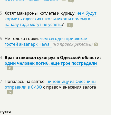
5
Хотят макароны, котлеты и курицу:
чем будут
кормить одесских школьников и почему к
началу года могут не успеть
?
13
5
Не только горки:
чем сегодня привлекает
гостей аквапарк Hawaii
(на правах рекламы)
4
Враг атаковал сухогруз в Одесской области:
один человек погиб, еще трое пострадали
31
7
Попалась на взятке:
чиновницу из Одесчины
отправили в СИЗО
с правом внесения залога
12
вгуста