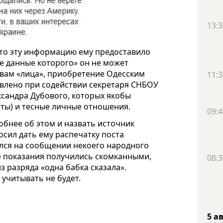
13:3
что эту информацию ему предоставило
е данные которого» он не может
овам «лица», приобретение Одесским
11:3
влено при содействии секретаря СНБОУ
ксандра Дубового, которых якобы
ты) и тесные личные отношения.
09:4
обнее об этом и назвать источник
сил дать ему распечатку поста
ался на сообщении некоего народного
ге показания получились скомканными,
08:3
з разряда «одна бабка сказала».
, учитывать не будет.
5 а