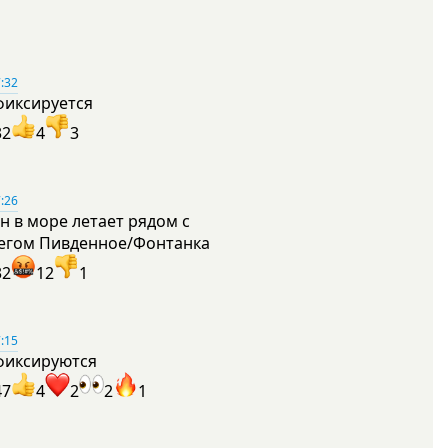
:32
фиксируется
32
4
3
:26
н в море летает рядом с
егом Пивденное/Фонтанка
32
12
1
:15
фиксируются
47
4
2
2
1