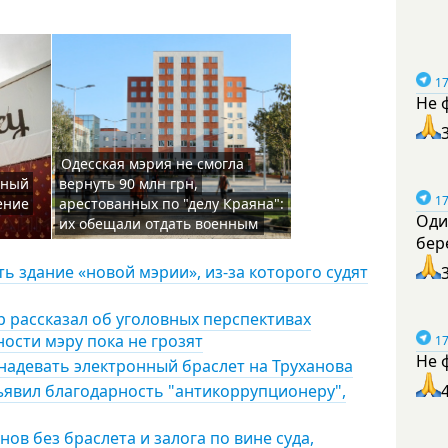
17
Не 
Одесская мэрия не смогла
нный
вернуть 90 млн грн,
17
ение
арестованных по "делу Краяна":
Оди
их обещали отдать военным
бер
ь здание «новой мэрии», из-за которого судят
 рассказал об уголовных перспективах
ости мэру пока не грозят
17
Не 
 надевать электронный браслет на Труханова
ъявил благодарность "антикоррупционеру",
ов без браслета и залога по вине суда,