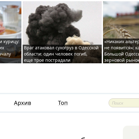
и курицу:
«Никаких альте
их
Враг атаковал сухогруз в Одесской
не появится»: к
ачалу
области: один человек погиб,
Большой Одесс
еще трое пострадали
зерновой рыно
Архив
Топ