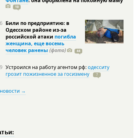
Фонтане
: она оформлена на покойную
маму
10
6
Били по предприятию: в
Одесском районе из-за
российской атаки
погибла
женщина, еще восемь
человек ранены
(фото)
44
9
Устроился на работу агентом рф:
одесситу
грозит пожизненное за госизмену
7
 новости →
атьи: