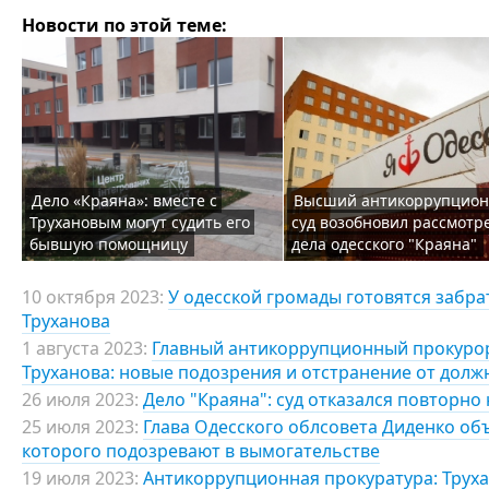
Новости по этой теме:
Дело «Краяна»: вместе с
Высший антикоррупцио
Трухановым могут судить его
суд возобновил рассмотр
бывшую помощницу
дела одесского "Краяна"
10 октября 2023:
У одесской громады готовятся забрат
Труханова
1 августа 2023:
Главный антикоррупционный прокурор
Труханова: новые подозрения и отстранение от должн
26 июля 2023:
Дело "Краяна": суд отказался повторно
25 июля 2023:
Глава Одесского облсовета Диденко об
которого подозревают в вымогательстве
19 июля 2023:
Антикоррупционная прокуратура: Трухан