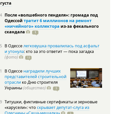
вгуста
4
После «волшебного пенделя»: громада под
Одессой
тратит 6 миллионов на ремонт
«ничейного» коллектора
из-за фекального
скандала
1
5
В Одессе
легковушка провалилась под асфальт
и утонула
: кто за это ответит — пока загадка
(фото)
13
1
В Одессе
наградили лучших
представителей строительной
отрасли
ко Дню строителя
Украины
(общество)
3
9
Титушки, фиктивные сертификаты и зерновые
«карусели»: что
скрывает депутат-слуга из
Одесчины «Саша-мешалка»
3