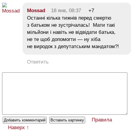
Mossad
18 янв, 08:37
+7
Останні кілька тижнів перед смертю
з батьком не зустрічалась! Мати такі
мільйони і навіть не відвідати батька,
не те щоб допомогти — ну хіба
не виродок з депутатським мандатом?!
Ответить
Правила
Наверх ↑