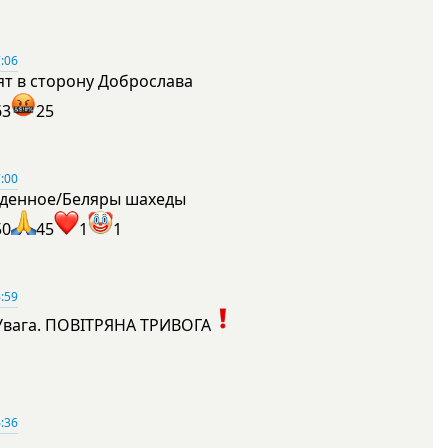
:06
ят в сторону Доброслава
63
25
:00
денное/Беляры шахеды
50
45
1
1
:59
Увага. ПОВІТРЯНА ТРИВОГА
1
:36