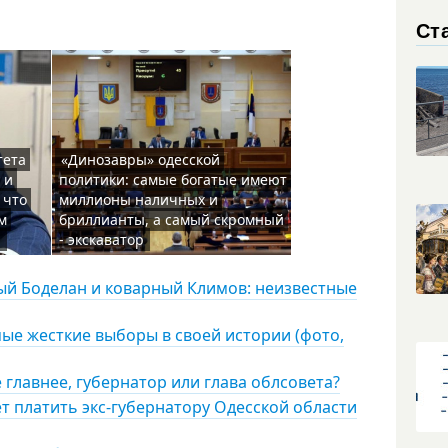
Ст
тета
«Динозавры» одесской
 и
политики: самые богатые имеют
 что
миллионы наличных и
м
бриллианты, а самый скромный
ы
- экскаватор
ый Боделан и коварный Климов: неизвестные
мые жесткие выборы в своей истории (фото,
 главнее, губернатор или глава облсовета?
ет платить экс-губернатору Одесской области