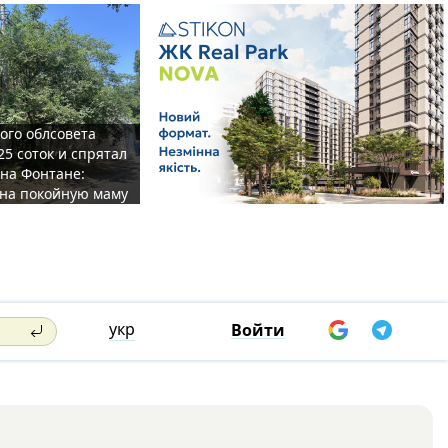
ого облсовета
25 соток и спрятал
на Фонтане:
на покойную маму
укр
Войти