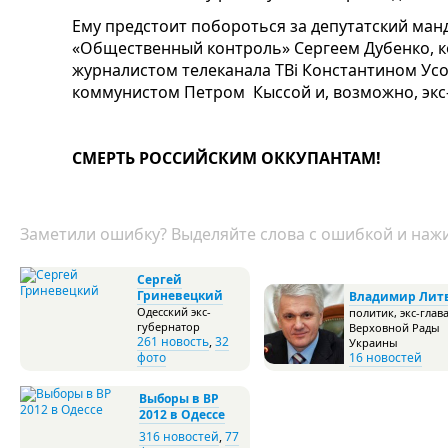
Ему предстоит побороться за депутатский ман
«Общественный контроль» Сергеем Дубенко, к
журналистом телеканала ТВi Константином Ус
коммунистом Петром Кыссой и, возможно, экс
СМЕРТЬ РОССИЙСКИМ ОККУПАНТАМ!
Заметили ошибку? Выделяйте слова с ошибкой и нажи
Сергей
Гриневецкий
Владимир Лит
Одесский экс-
политик, экс-глав
губернатор
Верховной Рады
261 новость
,
32
Украины
фото
16 новостей
Выборы в ВР
2012 в Одессе
316 новостей
,
77