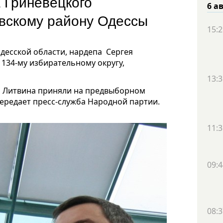
 Гриневецкого
6 а
вскому району Одессы
15:2
десской области, нардепа Сергея
 134-му избирательному округу,
13:3
а Литвина приняли на предвыборном
передает пресс-служба Народной партии.
11:3
09:4
08:3