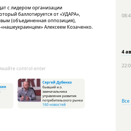
дат с лидером организации
оторый баллотируется от «УДАРА»,
08:4
овым (объединенная оппозиция),
-«нашеукраинцем» Алексеем Козаченко.
4 а
22:0
майте control-enter
Сергей Дубенко
вин
бывший и.о.
а
замначальника
управления развития
Все
потребительского рынка
160 новостей