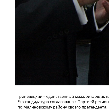
Гриневецкий – единственный мажоритарщик на
Его кандидатура согласована с Партией регион
по Малиновскому району своего претендента.