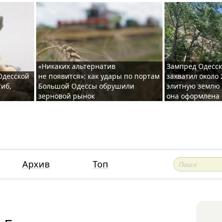
«Никаких альтернатив
Зампред Одесск
 Одесской
не появится»: как удары по портам
захватил около 
гиб,
Большой Одессы обрушили
элитную землю 
зерновой рынок
она оформлена 
Архив
Топ