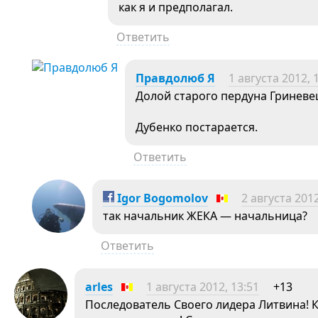
как я и предполагал.
Ответить
Правдолюб Я
1 августа 2012, 
Долой старого пердуна Гриневе
Дубенко постарается.
Ответить
Igor Bogomolov
2 августа 2012
так начальник ЖЕКА — начальница?
Ответить
arles
1 августа 2012, 13:51
+13
Последователь Своего лидера Литвина! 