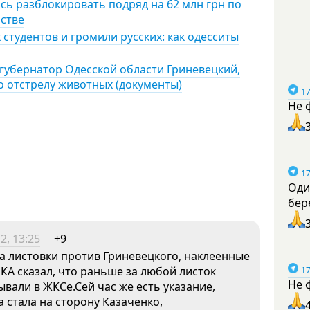
сь разблокировать подряд на 62 млн грн по
йстве
 студентов и громили русских: как одесситы
-губернатор Одесской области Гриневецкий,
о отстрелу животных (документы)
17
Не 
17
Оди
бер
2, 13:25
+9
ва листовки против Гриневецкого, наклеенные
КА сказал, что раньше за любой листок
17
Не 
ывали в ЖКСе.Сей час же есть указание,
 стала на сторону Казаченко,