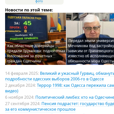
фото
Новости по этой теме:
Передал земли универси
Как областные доверяйцы
Мечникова под застройку
предали Труханова: подноготная
зависим от Гриневецкого:
голосования за почетных
известно об исполняюще
граждан Одесчины
обязанности мэра Одесс
14 февраля 2025:
Великий и ужасный Гурвиц, обманут
подробности одесских выборов 2006-го в Одессе
2 декабря 2024:
Террор 1998: как Одесса пережила са
видео)
6 ноября 2024:
Политический ликбез: кто на Одесчине
27 сентября 2024:
Пенсия подрастет: государство буд
за его коммунистическое прошлое