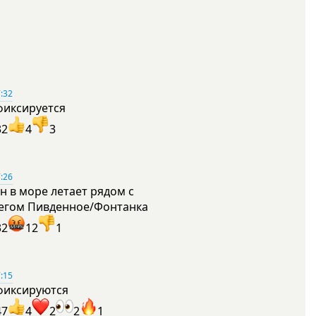
:32
фиксируется
32
4
3
:26
н в море летает рядом с
егом Пивденное/Фонтанка
32
12
1
:15
фиксируются
47
4
2
2
1