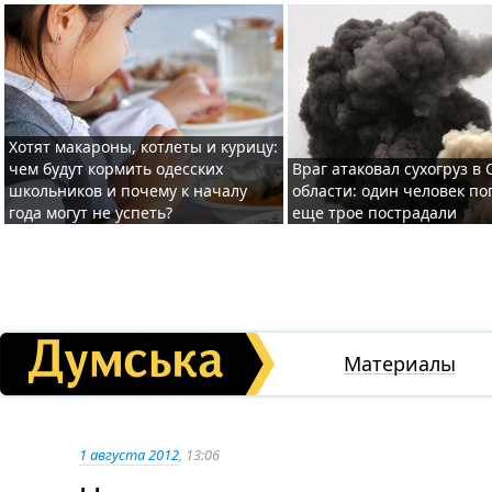
Хотят макароны, котлеты и курицу:
чем будут кормить одесских
Враг атаковал сухогруз в
школьников и почему к началу
области: один человек по
года могут не успеть?
еще трое пострадали
Материалы
1 августа 2012
, 13:06