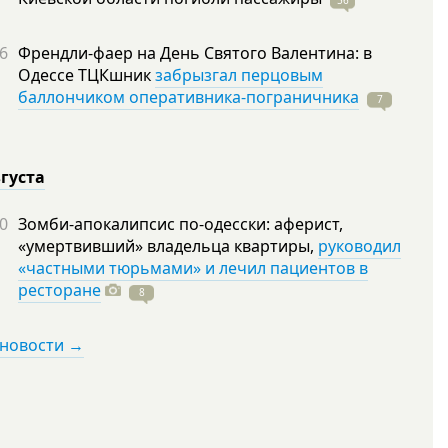
56
6
Френдли-фаер на День Святого Валентина: в
Одессе ТЦКшник
забрызгал перцовым
баллончиком оперативника-пограничника
7
вгуста
0
Зомби-апокалипсис по-одесски: аферист,
«умертвивший» владельца квартиры,
руководил
«частными тюрьмами» и лечил пациентов в
ресторане
8
 новости →