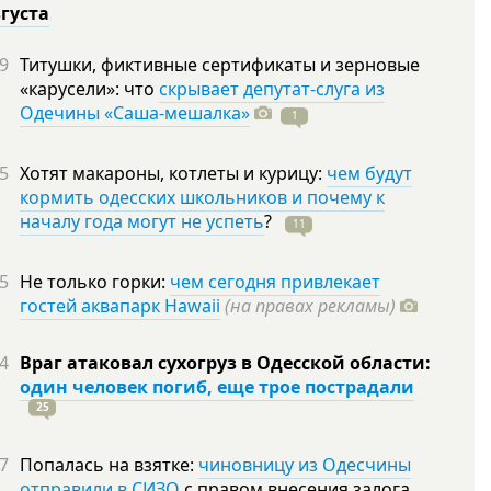
вгуста
9
Титушки, фиктивные сертификаты и зерновые
«карусели»: что
скрывает депутат-слуга из
Одечины «Саша-мешалка»
1
5
Хотят макароны, котлеты и курицу:
чем будут
кормить одесских школьников и почему к
началу года могут не успеть
?
11
5
Не только горки:
чем сегодня привлекает
гостей аквапарк Hawaii
(на правах рекламы)
4
Враг атаковал сухогруз в Одесской области:
один человек погиб, еще трое пострадали
25
7
Попалась на взятке:
чиновницу из Одесчины
отправили в СИЗО
с правом внесения залога