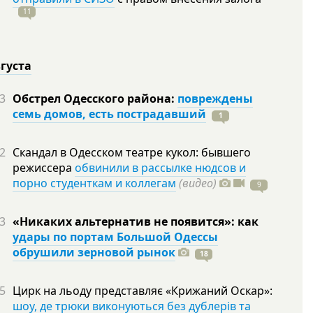
11
вгуста
3
Обстрел Одесского района:
повреждены
семь домов, есть пострадавший
1
2
Скандал в Одесском театре кукол: бывшего
режиссера
обвинили в рассылке нюдсов и
порно студенткам и коллегам
(видео)
9
3
«Никаких альтернатив не появится»: как
удары по портам Большой Одессы
обрушили зерновой рынок
18
5
Цирк на льоду представляє «Крижаний Оскар»:
шоу, де трюки виконуються без дублерів та