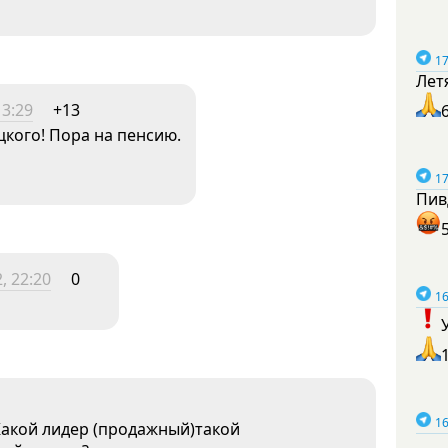
17
Лет
13:29
+13
цкого! Пора на пенсию.
17
Пив
, 22:20
0
16
16
Какой лидер (продажный)такой