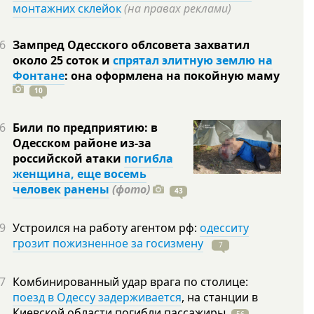
монтажних склейок
(на правах реклами)
6
Зампред Одесского облсовета захватил
около 25 соток и
спрятал элитную землю на
Фонтане
: она оформлена на покойную
маму
10
6
Били по предприятию: в
Одесском районе из-за
российской атаки
погибла
женщина, еще восемь
человек ранены
(фото)
43
9
Устроился на работу агентом рф:
одесситу
грозит пожизненное за госизмену
7
7
Комбинированный удар врага по столице:
поезд в Одессу задерживается
, на станции в
Киевской области погибли
пассажиры