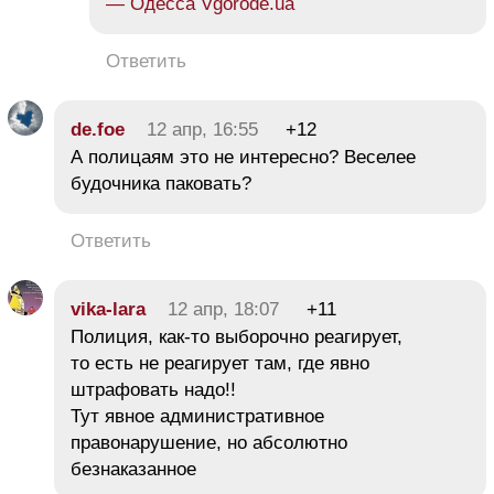
— Одесса Vgorode.ua
Ответить
de.foe
12 апр, 16:55
+12
А полицаям это не интересно? Веселее
будочника паковать?
Ответить
vika-lara
12 апр, 18:07
+11
Полиция, как-то выборочно реагирует,
то есть не реагирует там, где явно
штрафовать надо!!
Тут явное административное
правонарушение, но абсолютно
безнаказанное