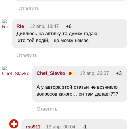
Ответить
Rie
12 апр, 18:47
+6
Дивлюсь на автівку та думку гадаю,
хто той водій, що мозку немає
Ответить
Chef_Slavko
12 апр, 23:37
+3
А у автора этой статьи не возникло
вопросов какого… он там делает???
Ответить
rss911
13 апр, 00:04
-1