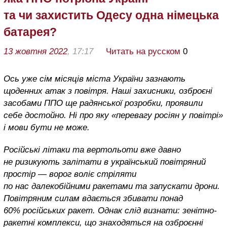
та чи захистить Одесу одна німецька
батарея?
13 жовтня 2022
, 17:17
Читать на русском
0
Ось уже сім місяців міста України зазнають
щоденних атак з повітря. Наші захисники, озброєні
засобами ППО ще радянської розробки, проявили
себе достойно. Ні про яку «перевагу росіян у повітрі»
і мови бути не може.
Російські літаки та вертольоти вже давно
не ризикують залітати в український повітряний
простір — ворог воліє стріляти
по нас далекобійними ракетами та запускати дрони.
Повітряним силам вдається збивати понад
60% російських ракет. Однак слід визнати: зенітно-
ракетні комплекси, що знаходяться на озброєнні