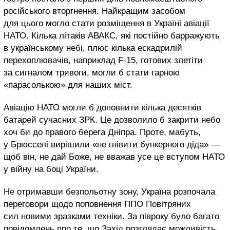
російського вторгнення. Найкращим засобом
для цього могло стати розміщення в Україні авіації
НАТО. Кілька літаків АВАКС, які постійно барражують
в українському небі, плюс кілька ескадрилій
перехоплювачів, наприклад F-15, готових злетіти
за сигналом тривоги, могли б стати гарною
«парасолькою» для наших міст.
Авіацію НАТО могли б доповнити кілька десятків
батарей сучасних ЗРК. Це дозволило б закрити небо
хоч би до правого берега Дніпра. Проте, мабуть,
у Брюсселі вирішили «не гнівити бункерного діда» —
щоб він, не дай Боже, не вважав усе це вступом НАТО
у війну на боці України.
Не отримавши безпольотну зону, Україна розпочала
переговори щодо поповнення ППО Повітряних
сил новими зразками техніки. За півроку було багато
повідомлень про те, що Захід розглядає можливість