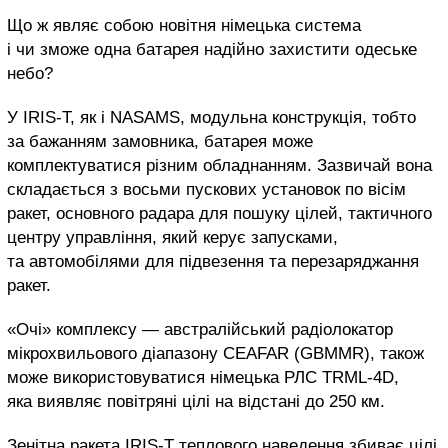
Що ж являє собою новітня німецька система
і чи зможе одна батарея надійно захистити одеське
небо?
У IRIS-T, як і NASAMS, модульна конструкція, тобто
за бажанням замовника, батарея може
комплектуватися різним обладнанням. Зазвичай вона
складається з восьми пускових установок по вісім
ракет, основного радара для пошуку цілей, тактичного
центру управління, який керує запусками,
та автомобілями для підвезення та перезаряджання
ракет.
«Очі» комплексу — австралійський радіолокатор
мікрохвильового діапазону CEAFAR (GBMMR), також
може використовуватися німецька РЛС TRML-4D,
яка виявляє повітряні цілі на відстані до 250 км.
Зенітна ракета IRIS-T теплового наведення збиває цілі