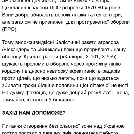
ЗРК меншої дальності, такі як «Бук» чи «Тор».
Це класичні засоби ППО розробки 1970-80-х років.
Вони добре збивають ворожі літаки та гелікоптери,
але загалом не призначені для протиракетної оборони
(ПРО).
Тому високошвидкісні балістичні ракети агресора
(«Іскандер» та «Кинжал») поки що проривають нашу
оборону. Крилаті ракети («Калібр», Х-101, Х-555)
шукають проломи в обороні: через протяжну лінію
кордону і відносно невисоку ефективність радарів
проти цілей, що низько летять, поки що вдається
збивати трохи більше половини цієї літаючої нечисті.
На думку фахівців, це дуже добрий результат – хоча,
звичайно, хотілося б більшого.
ЗАХІД НАМ ДОПОМОЖЕ?
Питання створення безпольотної зони над Україною
гостро постало з перших днів повномасштабного