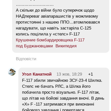
………………………
А скільки до війни було суперечок щодо
НАДпереваг авіапарашистів у можливому
протистоянні з нашею ППО…втомлювався
нагадувати, що навіть застаріла С-125
колись поцілила у «стелс» F-117
Крушение бомбардировщика F-117
под Буджановцами Википедия
Відповісти
Угол Канатной
13 жов, 18:29
+1
F-117 збили звичайною ЗСУ-23-4 Шилка.
Стелс не бачать РЛС, а Шілка його
побачила просто візуально. F-117 літак,
що літав на бойові завдання вночі. В день
«Х» F -117 затримався при виконанні
бойового завдання і повертався