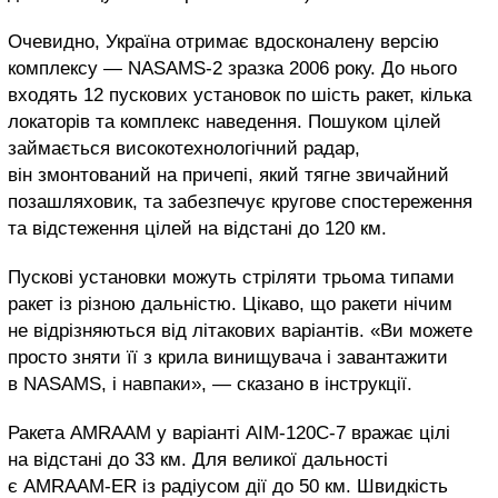
Очевидно, Україна отримає вдосконалену версію
комплексу — NASAMS-2 зразка 2006 року. До нього
входять 12 пускових установок по шість ракет, кілька
локаторів та комплекс наведення. Пошуком цілей
займається високотехнологічний радар,
він змонтований на причепі, який тягне звичайний
позашляховик, та забезпечує кругове спостереження
та відстеження цілей на відстані до 120 км.
Пускові установки можуть стріляти трьома типами
ракет із різною дальністю. Цікаво, що ракети нічим
не відрізняються від літакових варіантів. «Ви можете
просто зняти її з крила винищувача і завантажити
в NASAMS, і навпаки», — сказано в інструкції.
Ракета AMRAAM у варіанті AIM-120С-7 вражає цілі
на відстані до 33 км. Для великої дальності
є AMRAAM-ER із радіусом дії до 50 км. Швидкість