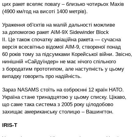
цих ракет вселяє повагу – близько чотирьох Махів
(4900 км/год на висоті 1400 метрів).
Ураження об'єктів на малій дальності можливе
за допомогою ракет AIM-9X Sidewinder Block
II. Це також спочатку авіаційна ракета — сучасна
версія всесвітньо відомої AIM-9, створеної понад
60 років тому за підсумками Корейської війни. Звісно,
нинішній «Сайдуїндер» не має нічого спільного
з бородатим прототипом, але наступність у цьому
випадку говорить про надійність.
Зараз NASAMS стоїть на озброєнні 12 країн НАТО.
Україна стане тринадцятою у цьому списку. Цікаво,
що саме така система з 2005 року цілодобово
захищає американську столицю – Вашингтон.
IRIS-T