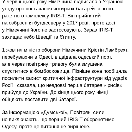
У червні цього року Німеччина підписала з Україною
угоду про постачання чотирьох батарей зенітно-
ракетного комплексу IRIS-T. Він прийнятий
на озброєння бундесверу у 2017 році, проте досі
у Німеччині його не застосовують. Зараз IRIS-T
захищає небо Швеції та Єгипту.
1 жовтня міністр оборони Німеччини Крістін Ламбрехт,
перебуваючи в Одесі, відвідала одеський порт,
але через повітряну тривогу була змушена
спуститися в бомбосховище. Пізніше вона пообіцяла
посилити захист критичної інфраструктури від ударів
Росії і сказала, що невдовзі перша батарея «ірисів»
прибуде до України. До кінця цього року німці
обіцяють поставити дві батареї.
За інформацією «Думської», Повітряні сили
не виключають, що перший IRIS-T оборонятиме
Одесу, проте це питання не вирішене.