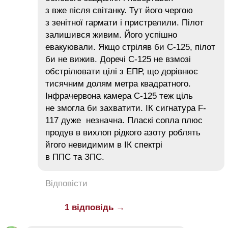
з вже після світанку. Тут його чергою
з зенітної гармати і пристрелили. Пілот
залишився живим. Його успішно
евакуювали. Якщо стріляв би С-125, пілот
би не вижив. Доречі С-125 не взмозі
обстрілювати цілі з ЕПР, що дорівнює
тисячним долям метра квадратного.
Інфрачервона камера С-125 теж ціль
не змогла би захватити. ІК сигнатура F-
117 дуже незначна. Пласкі сопла плюс
продув в вихлоп рідкого азоту роблять
йгого невидимим в ІК спектрі
в ППС та ЗПС.
Відповісти
1 відповідь →