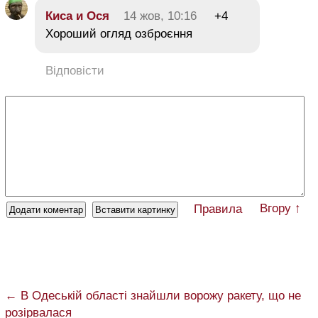
Киса и Ося
14 жов, 10:16
+4
Хороший огляд озброєння
Відповісти
Вгору ↑
Правила
← В Одеській області знайшли ворожу ракету, що не
розірвалася