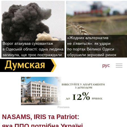
«Жодних альтернатив
Ворог атакував суховантаж
не з'явиться»: як удари
в Одеській області: одна людина
по портах Великої Одеси
загинула, ще троє постраждали
обрушили зерновий ринок
рус
Реклама
NASAMS, IRIS та Patriot:
яка ППО потрібна Україні