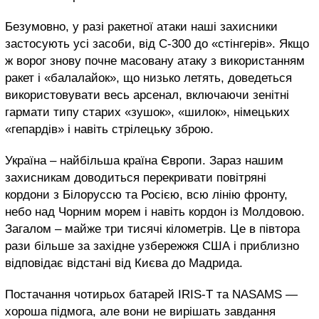
Безумовно, у разі ракетної атаки наші захисники
застосують усі засоби, від С-300 до «стінгерів». Якщо
ж ворог знову почне масовану атаку з використанням
ракет і «балалайок», що низько летять, доведеться
використовувати весь арсенал, включаючи зенітні
гармати типу старих «зушок», «шилок», німецьких
«гепардів» і навіть стрілецьку зброю.
Україна – найбільша країна Європи. Зараз нашим
захисникам доводиться перекривати повітряні
кордони з Білоруссю та Росією, всю лінію фронту,
небо над Чорним морем і навіть кордон із Молдовою.
Загалом – майже три тисячі кілометрів. Це в півтора
рази більше за західне узбережжя США і приблизно
відповідає відстані від Києва до Мадрида.
Постачання чотирьох батарей IRIS-T та NASAMS —
хороша підмога, але вони не вирішать завдання