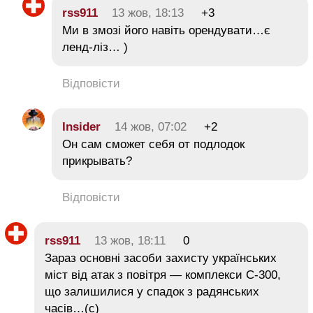
rss911
13 жов, 18:13
+3
Ми в змозі його навіть орендувати…є
ленд-ліз… )
Відповісти
Insider
14 жов, 07:02
+2
Он сам сможет себя от подлодок
прикрывать?
Відповісти
rss911
13 жов, 18:11
0
Зараз основні засоби захисту українських
міст від атак з повітря — комплекси С-300,
що залишилися у спадок з радянських
часів…(с)