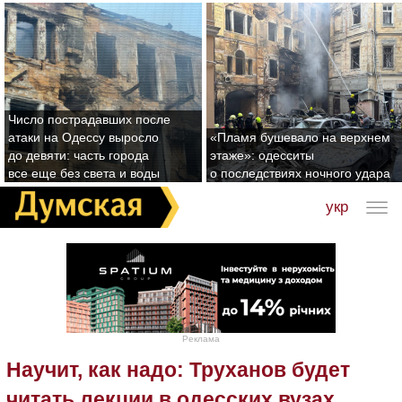
Число пострадавших после
атаки на Одессу выросло
«Пламя бушевало на верхнем
до девяти: часть города
этаже»: одесситы
все еще без света и воды
о последствиях ночного удара
укр
Реклама
Научит, как надо: Труханов будет
читать лекции в одесских вузах