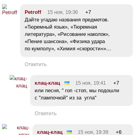
Petroff
15 ноя, 19:36
+7
Дайте угадаю названия предметов.
«Тюремный язык», «Тюремная
литература», «Рисование наколок»,
«Пение шансона», «Физика удара
по кумполу», «Химия «скорости«»…
Ответить
клац-клац
15 ноя, 19:41
+7
или песня, " гоп -стоп, мы подошли
с "лампочкой" из за угла"
Ответить
клац-клац
15 ноя, 19:39
+6