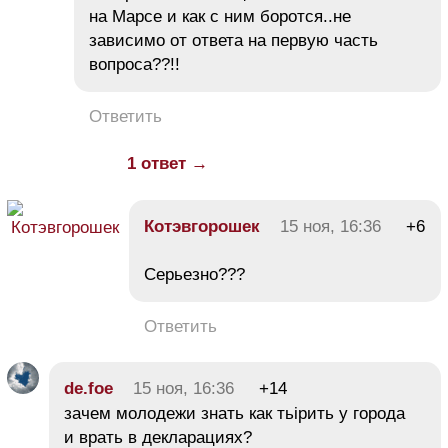
на Марсе и как с ним боротся..не
зависимо от ответа на первую часть
вопроса??!!
Ответить
1 ответ →
Котэвгорошек
15 ноя, 16:36
+6
Серьезно???
Ответить
de.foe
15 ноя, 16:36
+14
зачем молодежи знать как тьірить у города
и врать в декларациях?