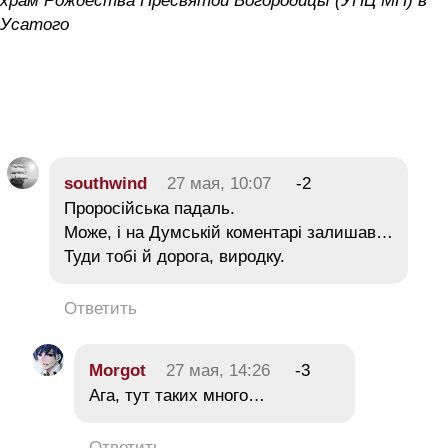
храм Рождества Пресвятой Богородицы (УПЦ МП) в
Усатого
southwind
27 мая, 10:07
-2
Проросійська падаль.
Може, і на Думській коментарі залишав…
Туди тобі й дорога, виродку.
Ответить
Morgot
27 мая, 14:26
-3
Ага, тут таких много…
Ответить