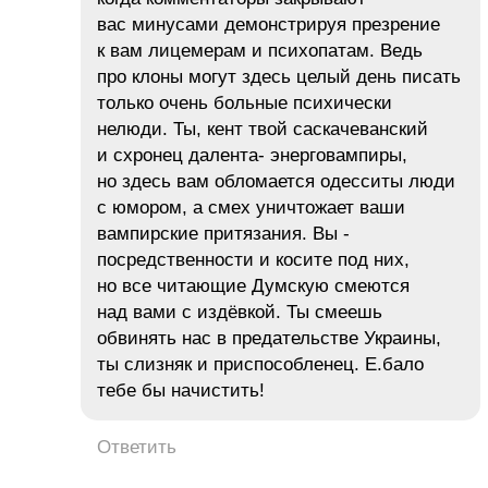
вас минусами демонстрируя презрение
к вам лицемерам и психопатам. Ведь
про клоны могут здесь целый день писать
только очень больные психически
нелюди. Ты, кент твой саскачеванский
и схронец далента- энерговампиры,
но здесь вам обломается одесситы люди
с юмором, а смех уничтожает ваши
вампирские притязания. Вы -
посредственности и косите под них,
но все читающие Думскую смеются
над вами с издёвкой. Ты смеешь
обвинять нас в предательстве Украины,
ты слизняк и приспособленец. Е.бало
тебе бы начистить!
Ответить