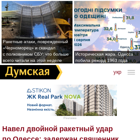
Ракетные атаки, поврежденный
«Черноморец» и скандал
с полковником СБУ: что больше
Историческая жара: Одесса
всего читали на этой неделе
побила рекорд 1963 года
укр
Реклама
Навел двойной ракетный удар
по Одессе: задержан священник