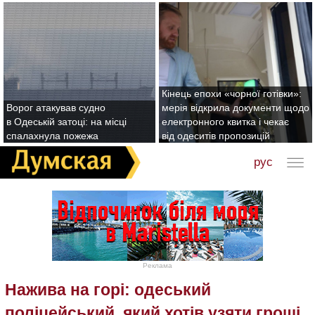
Кінець епохи «чорної готівки»:
Ворог атакував судно
мерія відкрила документи щодо
в Одеській затоці: на місці
електронного квитка і чекає
спалахнула пожежа
від одеситів пропозицій
рус
Реклама
Нажива на горі: одеський
поліцейський, який хотів узяти гроші