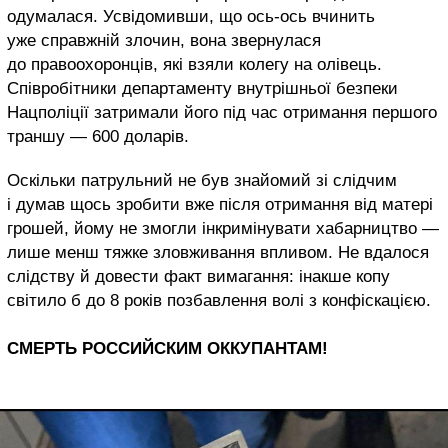
одумалася. Усвідомивши, що ось-ось вчинить
уже справжній злочин, вона звернулася
до правоохоронців, які взяли колегу на олівець.
Співробітники департаменту внутрішньої безпеки
Нацполіції затримали його під час отримання першого
траншу — 600 доларів.
Оскільки патрульний не був знайомий зі слідчим
і думав щось зробити вже після отримання від матері
грошей, йому не змогли інкримінувати хабарництво —
лише менш тяжке зловживання впливом. Не вдалося
слідству й довести факт вимагання: інакше копу
світило б до 8 років позбавлення волі з конфіскацією.
СМЕРТЬ РОССИЙСКИМ ОККУПАНТАМ!