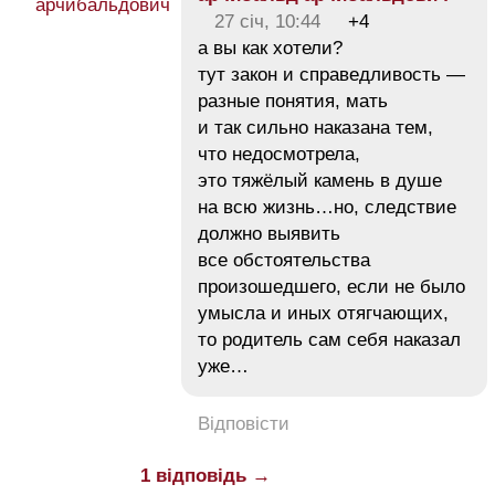
27 січ, 10:44
+4
а вы как хотели?
тут закон и справедливость —
разные понятия, мать
и так сильно наказана тем,
что недосмотрела,
это тяжёлый камень в душе
на всю жизнь…но, следствие
должно выявить
все обстоятельства
произошедшего, если не было
умысла и иных отягчающих,
то родитель сам себя наказал
уже…
Відповісти
1 відповідь →