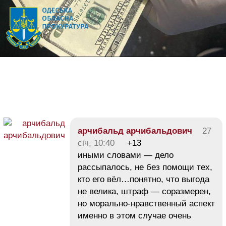
арчибальд арчибальдович
27
січ, 10:40
+13
иными словами — дело
рассыпалось, не без помощи тех,
кто его вёл…понятно, что выгода
не велика, штраф — соразмерен,
но морально-нравственный аспект
именно в этом случае очень