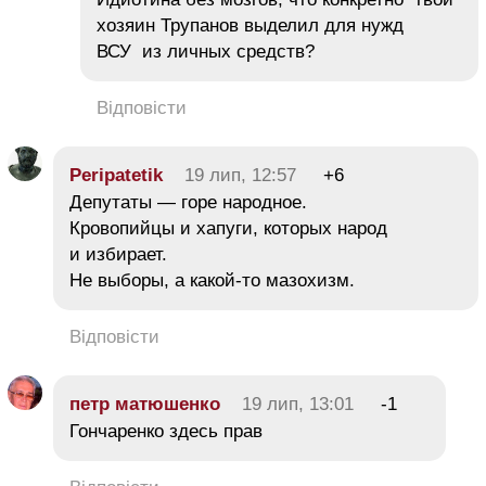
хозяин Трупанов выделил для нужд
ВСУ из личных средств?
Відповісти
Peripatetik
19 лип, 12:57
+6
Депутаты — горе народное.
Кровопийцы и хапуги, которых народ
и избирает.
Не выборы, а какой-то мазохизм.
Відповісти
петр матюшенко
19 лип, 13:01
-1
Гончаренко здесь прав