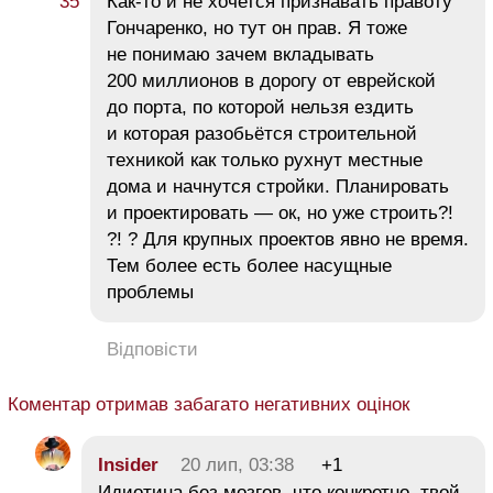
Как-то и не хочется признавать правоту
Гончаренко, но тут он прав. Я тоже
не понимаю зачем вкладывать
200 миллионов в дорогу от еврейской
до порта, по которой нельзя ездить
и которая разобьётся строительной
техникой как только рухнут местные
дома и начнутся стройки. Планировать
и проектировать — ок, но уже строить?!
?! ? Для крупных проектов явно не время.
Тем более есть более насущные
проблемы
Відповісти
Коментар отримав забагато негативних оцінок
Insider
20 лип, 03:38
+1
Идиотина без мозгов, что конкретно твой