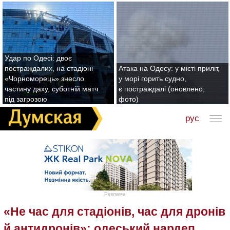
Удар по Одесі: двоє
постраждалих, на стадіоні
Атака на Одесу: у місті приліт,
«Чорноморець» знесло
у морі горить судно,
частину даху, суботній матч
є постраждалі (оновлено,
під загрозою
фото)
рус
Реклама
«Не час для стадіонів, час для дронів
й антидронів»: одеський нардеп