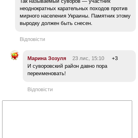
Так называемый суворов — участник
неоднократных карательных походов против
мирного населения Украины. Памятник этому
выродку должен быть снесен.
Відповісти
Марина Зозуля
23 лис, 15:10
+3
И суворовский район давно пора
переименовать!
Відповісти