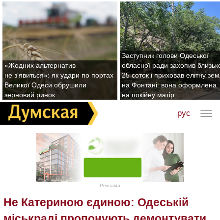
Заступник голови Одеської
«Жодних альтернатив
обласної ради захопив близьк
не з'явиться»: як удари по портах
25 соток і приховав елітну зе
Великої Одеси обрушили
на Фонтані: вона оформлена
зерновий ринок
на покійну матір
рус
Реклама
Не Катериною єдиною: Одеській
міськраді пропонують демонтувати