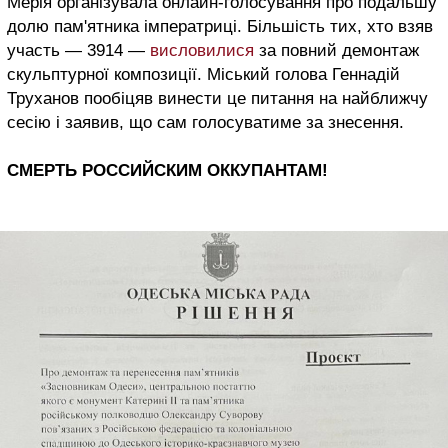
Мерія організувала онлайн-голосування про подальшу
долю пам'ятника імператриці. Більшість тих, хто взяв
участь — 3914 —
висловилися
за повний демонтаж
скульптурної композиції. Міський голова Геннадій
Труханов пообіцяв винести це питання на найближчу
сесію і заявив, що сам голосуватиме за знесення.
СМЕРТЬ РОССИЙСКИМ ОККУПАНТАМ!