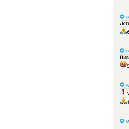
17
Лет
17
Пив
16
16