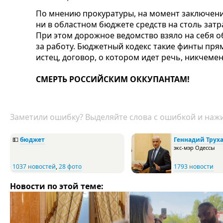
По мнению прокуратуры, на момент заключения
ни в областном бюджете средств на столь затр
При этом дорожное ведомство взяло на себя о
за работу. Бюджетный кодекс такие финты прям
истец, договор, о котором идет речь, никчеме
СМЕРТЬ РОССИЙСКИМ ОККУПАНТАМ!
Заметили ошибку? Выделяйте слова с ошибкой и нажи
💵
бюджет
Геннадий Трух
экс-мэр Одессы
1037 новостей
,
28 фото
1793 новости
Новости по этой теме: