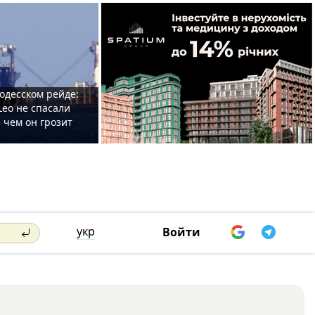
одесском рейде:
Leo не спасали
 чем он грозит
укр
Войти