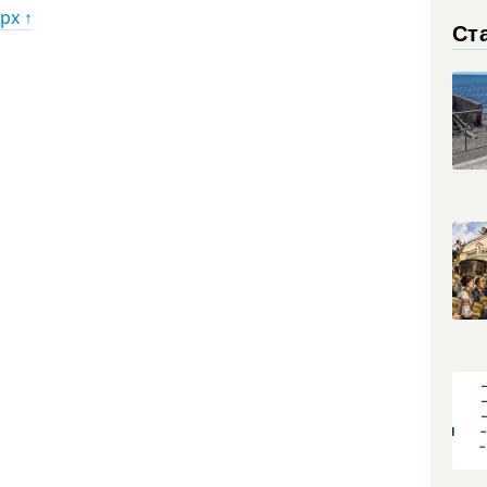
рх ↑
Ст