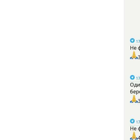
17
Не 
17
Оди
бер
17
Не 