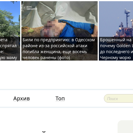
вета
Били по предприятию: в Одесском
Брошенный на 
 спрятал
районе из-за российской атаки
почему Golden 
е:
погибла женщина, еще восемь
до последнего и
ную маму
человек ранены (фото)
Черному морю
Архив
Топ