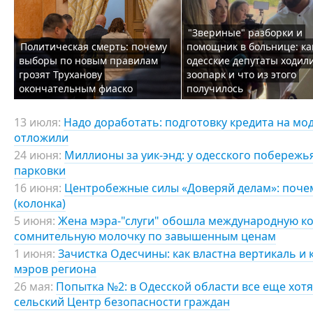
"Звериные" разборки и
Политическая смерть: почему
помощник в больнице: ка
выборы по новым правилам
одесские депутаты ходили
грозят Труханову
зоопарк и что из этого
окончательным фиаско
получилось
13 июля:
Надо доработать: подготовку кредита на м
отложили
24 июня:
Миллионы за уик-энд: у одесского побереж
парковки
16 июня:
Центробежные силы «Доверяй делам»: почем
(колонка)
5 июня:
Жена мэра-"слуги" обошла международную к
сомнительную молочку по завышенным ценам
1 июня:
Зачистка Одесчины: как властна вертикаль и
мэров региона
26 мая:
Попытка №2: в Одесской области все еще хот
сельский Центр безопасности граждан