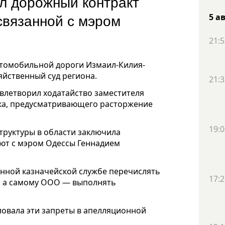
ал дорожный контракт
связанной с мэром
5 а
21:5
автомобильной дороги Измаил-Килия-
яйственный суд региона.
21:3
овлетворил ходатайство заместителя
ка, предусматривающего расторжение
19:0
труктуры в области заключила
ают с мэром Одессы Геннадием
енной казначейской службе перечислять
17:2
, а самому ООО — выполнять
овала эти запреты в апелляционной