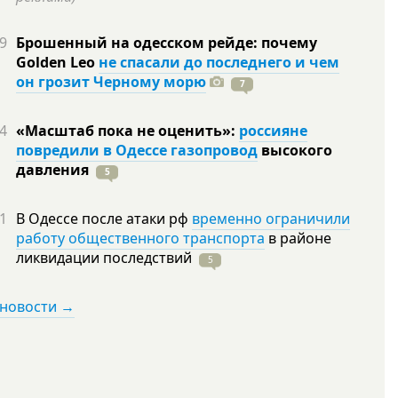
9
Брошенный на одесском рейде: почему
Golden Leo
не спасали до последнего и чем
он грозит Черному морю
7
4
«Масштаб пока не оценить»:
россияне
повредили в Одессе газопровод
высокого
давления
5
1
В Одессе после атаки рф
временно ограничили
работу общественного транспорта
в районе
ликвидации
последствий
5
 новости →