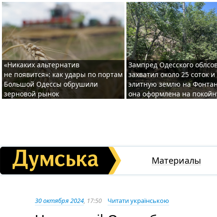
«Никаких альтернатив
Зампред Одесского облсо
не появится»: как удары по портам
захватил около 25 соток и
Большой Одессы обрушили
элитную землю на Фонтан
зерновой рынок
она оформлена на покой
Материалы
30 октября 2024
, 17:50
Читати українською