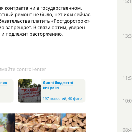
15:1
 контракта ни в государственном,
атный ремонт не было, нет их и сейчас.
бязательства платить «Ростдорстрою»
о запрещает. В связи с этим, уверен
н и подлежит расторжению.
13:3
майте control-enter
11:5
анов
Дивні бюджетні
витрати
197 новостей
,
40 фото
10:0
08:4