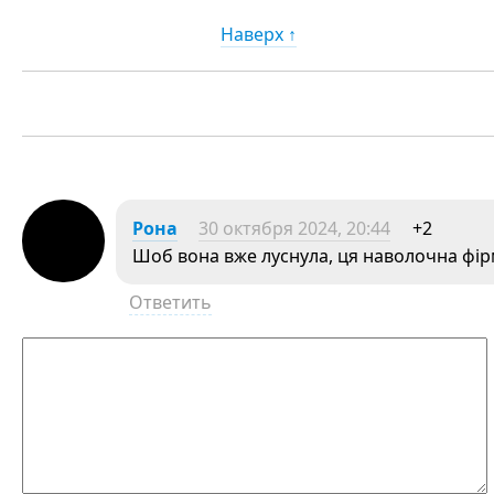
Наверх ↑
Рона
30 октября 2024, 20:44
+2
Шоб вона вже луснула, ця наволочна фiрм
Ответить