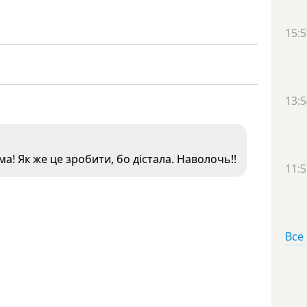
15:5
13:5
а! Як же це зробити, бо дiстала. Наволочь!!
11:5
Все