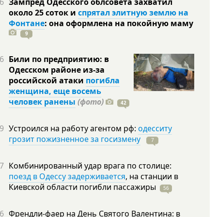
6
Зампред Одесского облсовета захватил
около 25 соток и
спрятал элитную землю на
Фонтане
: она оформлена на покойную
маму
9
6
Били по предприятию: в
Одесском районе из-за
российской атаки
погибла
женщина, еще восемь
человек ранены
(фото)
42
9
Устроился на работу агентом рф:
одесситу
грозит пожизненное за госизмену
7
7
Комбинированный удар врага по столице:
поезд в Одессу задерживается
, на станции в
Киевской области погибли
пассажиры
56
6
Френдли-фаер на День Святого Валентина: в