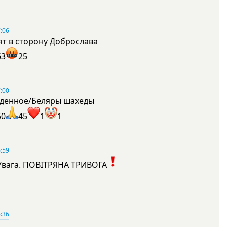
:06
ят в сторону Доброслава
63
25
:00
денное/Беляры шахеды
50
45
1
1
:59
Увага. ПОВІТРЯНА ТРИВОГА
1
:36