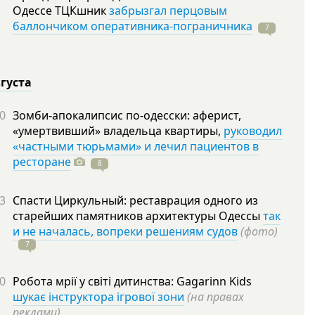
Одессе ТЦКшник
забрызгал перцовым
баллончиком оперативника-пограничника
7
вгуста
0
Зомби-апокалипсис по-одесски: аферист,
«умертвивший» владельца квартиры,
руководил
«частными тюрьмами» и лечил пациентов в
ресторане
8
3
Спасти Циркульный: реставрация одного из
старейших памятников архитектуры Одессы
так
и не началась, вопреки решениям судов
(фото)
7
0
Робота мрії у світі дитинства: Gagarinn Kids
шукає інструктора ігрової зони
(на правах
реклами)