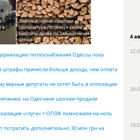
к
Элитные чурки: одесская
 в
прокуратура готовится снова
закупить дрова по завышенным
4 а
ценам
22:0
одернизацию теплоснабжения Одессы пока
ья штрафы принесли больше дохода, чем оплата
у верные депутаты не хотят быть в оппозиции
20:0
омпанию: на Одесчине школам продали
 коалиция «слуги» + ОПЗЖ помножили на ноль
18:0
ят потратить дополнительно 30 млн грн на