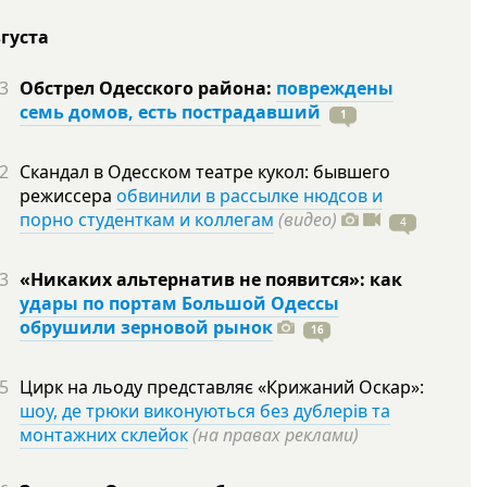
вгуста
3
Обстрел Одесского района:
повреждены
семь домов, есть пострадавший
1
2
Скандал в Одесском театре кукол: бывшего
режиссера
обвинили в рассылке нюдсов и
порно студенткам и коллегам
(видео)
4
3
«Никаких альтернатив не появится»: как
удары по портам Большой Одессы
обрушили зерновой рынок
16
5
Цирк на льоду представляє «Крижаний Оскар»:
шоу, де трюки виконуються без дублерів та
монтажних склейок
(на правах реклами)