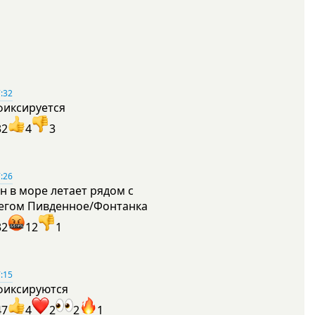
:32
фиксируется
32
4
3
:26
н в море летает рядом с
егом Пивденное/Фонтанка
32
12
1
:15
фиксируются
47
4
2
2
1