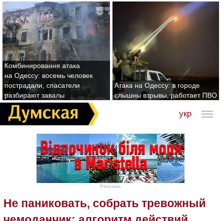
Комбинировання атака
на Одессу: восемь человек
пострадали, спасатели
Атака на Одессу: в городе
разбирают завалы
слышны взрывы, работает ПВО
укр
Реклама
Не паниковать, собрать тревожный
чемоданчик: алгоритм действий