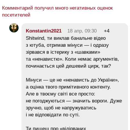
Комментарий получил много негативных оценок
посетителей
Konstantin2021
18 апр, 09:30
+4
Shitwind, ти виклав банальне відео
з ютуба, отримав мінуси — і одразу
зірвався в істерику з «шавками»
та «ненавистю». Коли немає аргументів,
починається цей дешевий цирк, так?
Мінуси — це не «ненависть до України»,
а оцінка твого примітивного контенту.
Але в твоєму світі все просто:
не погоджуються — значить вороги. Дуже
зручно, щоб не напружуватись
і не відповідати по суті.
Ти пишеш про «відірваних