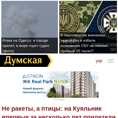
В Черноморске военкомы
Атака на Одессу: в городе
задержали и избили
прилет, в море горит судно
полковника СБУ на пенсии:
(фото)
пропали 55 тысяч?
укр
Реклама
Не ракеты, а птицы: на Куяльник
впервые за несколько лет прилетели