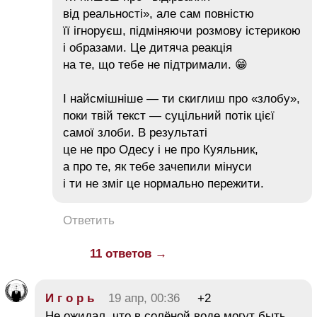
від реальності», але сам повністю
її ігноруєш, підміняючи розмову істерикою
і образами. Це дитяча реакція
на те, що тебе не підтримали. 😁
І найсмішніше — ти скиглиш про «злобу»,
поки твій текст — суцільний потік цієї
самої злоби. В результаті
це не про Одесу і не про Куяльник,
а про те, як тебе зачепили мінуси
і ти не зміг це нормально пережити.
Ответить
11 ответов →
И г о р ь
19 апр, 00:36
+2
Не ожидал, что в солёной воде могут быть