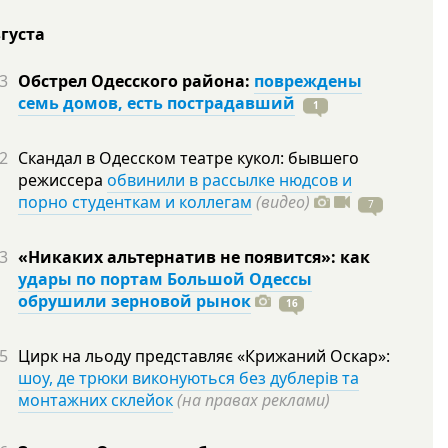
вгуста
3
Обстрел Одесского района:
повреждены
семь домов, есть пострадавший
1
2
Скандал в Одесском театре кукол: бывшего
режиссера
обвинили в рассылке нюдсов и
порно студенткам и коллегам
(видео)
7
3
«Никаких альтернатив не появится»: как
удары по портам Большой Одессы
обрушили зерновой рынок
16
5
Цирк на льоду представляє «Крижаний Оскар»:
шоу, де трюки виконуються без дублерів та
монтажних склейок
(на правах реклами)