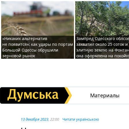
«Никаких альтернатив
Зампред Одесского облсо
не появится»: как удары по портам
захватил около 25 соток и
Большой Одессы обрушили
элитную землю на Фонтан
зерновой рынок
она оформлена на покой
Материалы
13 декабря 2023
, 22:00
Читати українською