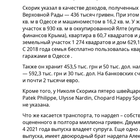
Скорик указал в качестве доходов, полученных 
Верховной Рады — 436 тысяч гривен. При этом
кв. м в Одессе и машиноместом в 16,2 кв. м. 
участок в 930 кв. м в оккупированной Ялте (ку
финансов Крыма), квартира в 60,7 квадратов и д
земельный участок 1 274 квадратов и дом 629,1
С 2018 года семья бесплатно пользовалась ква
гаражами в Одессе .
Также он хранит 453,5 тыс. грн и 50 тыс. дол. 
— 592,3 тыс. грн и 30 тыс. дол. На банковских 
и почти 2 тысячи евро.
Кроме того, у Николя Скорика пятеро швейцарск
Patek Philippe, Ulysse Nardin, Chopard Happy Spo
не указана.
Что же касается транспорта, то нардеп – собст
оцененного в полтора миллиона гривен. Двум
4 2021 года выпуска владеет супруга. Еще одно 
выпуска, имеет двоюродный брат нардепа Алек