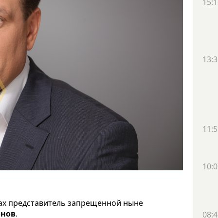
15:1
13:3
11:5
10:0
дах представитель запрещенной ныне
онов
.
08:4