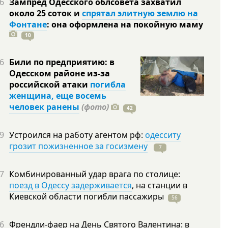
6
Зампред Одесского облсовета захватил
около 25 соток и
спрятал элитную землю на
Фонтане
: она оформлена на покойную
маму
10
6
Били по предприятию: в
Одесском районе из-за
российской атаки
погибла
женщина, еще восемь
человек ранены
(фото)
42
9
Устроился на работу агентом рф:
одесситу
грозит пожизненное за госизмену
7
7
Комбинированный удар врага по столице:
поезд в Одессу задерживается
, на станции в
Киевской области погибли
пассажиры
56
6
Френдли-фаер на День Святого Валентина: в