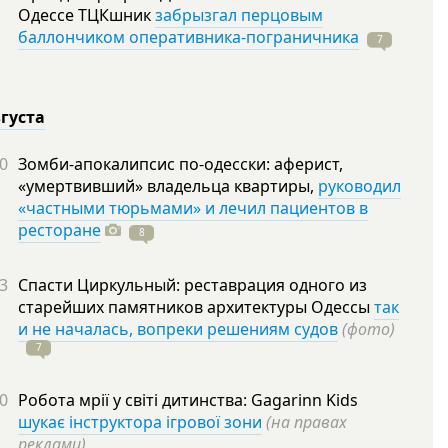
Одессе ТЦКшник
забрызгал перцовым
баллончиком оперативника-пограничника
7
вгуста
0
Зомби-апокалипсис по-одесски: аферист,
«умертвивший» владельца квартиры,
руководил
«частными тюрьмами» и лечил пациентов в
ресторане
8
3
Спасти Циркульный: реставрация одного из
старейших памятников архитектуры Одессы
так
и не началась, вопреки решениям судов
(фото)
7
0
Робота мрії у світі дитинства: Gagarinn Kids
шукає інструктора ігрової зони
(на правах
реклами)