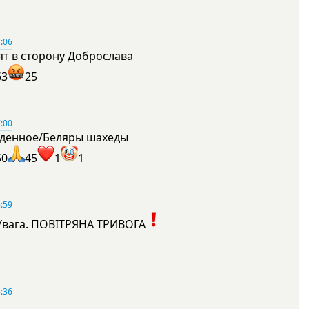
:06
ят в сторону Доброслава
63
25
:00
денное/Беляры шахеды
50
45
1
1
:59
Увага. ПОВІТРЯНА ТРИВОГА
1
:36