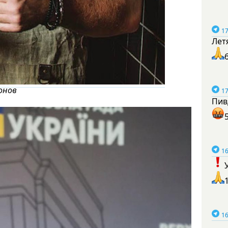
17
Лет
онов
17
Пив
16
16