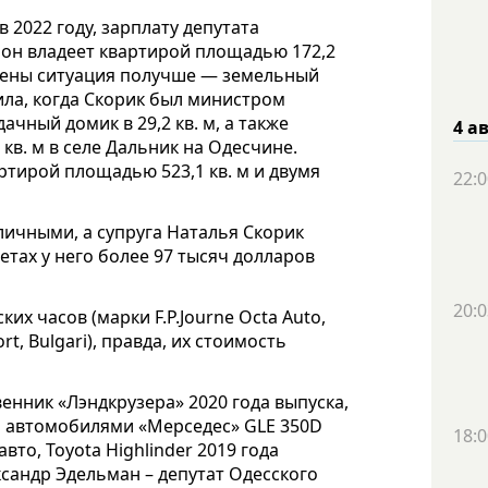
в 2022 году, зарплату депутата
 он владеет квартирой площадью 172,2
У жены ситуация получше — земельный
пила, когда Скорик был министром
ачный домик в 29,2 кв. м, а также
4 а
 кв. м в селе Дальник на Одесчине.
ртирой площадью 523,1 кв. м и двумя
22:0
наличными, а супруга Наталья Скорик
счетах у него более 97 тысяч долларов
20:0
их часов (марки F.P.Journe Octa Auto,
rt, Bulgari), правда, их стоимость
венник «Лэндкрузера» 2020 года выпуска,
я автомобилями «Мерседес» GLE 350D
18:0
авто, Toyota Highlinder 2019 года
сандр Эдельман – депутат Одесского