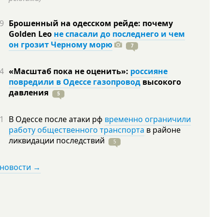
9
Брошенный на одесском рейде: почему
Golden Leo
не спасали до последнего и чем
он грозит Черному морю
7
4
«Масштаб пока не оценить»:
россияне
повредили в Одессе газопровод
высокого
давления
5
1
В Одессе после атаки рф
временно ограничили
работу общественного транспорта
в районе
ликвидации
последствий
5
 новости →