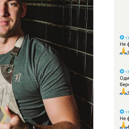
17
Не 
17
Оди
бер
17
Не 