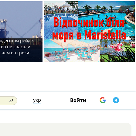
одесском рейде:
Leo не спасали
 чем он грозит
укр
Войти