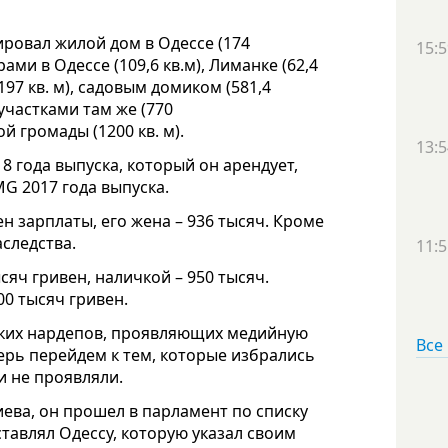
ровал жилой дом в Одессе (174
15:5
ми в Одессе (109,6 кв.м), Лиманке (62,4
197 кв. м), садовым домиком (581,4
участками там же (770
й громады (1200 кв. м).
13:5
 года выпуска, который он арендует,
G 2017 года выпуска.
н зарплаты, его жена – 936 тысяч. Кроме
аследства.
11:5
сяч гривен, наличкой – 950 тысяч.
00 тысяч гривен.
сских нардепов, проявляющих медийную
Все
ерь перейдем к тем, которые избрались
и не проявляли.
ева, он прошел в парламент по списку
тавлял Одессу, которую указал своим