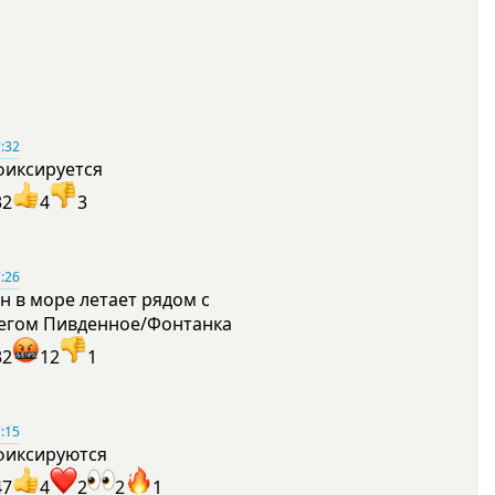
:32
фиксируется
32
4
3
:26
н в море летает рядом с
егом Пивденное/Фонтанка
32
12
1
:15
фиксируются
47
4
2
2
1