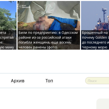
вета
Били по предприятию: в Одесском
Брошенный на 
 спрятал
районе из-за российской атаки
почему Golden 
е:
погибла женщина, еще восемь
до последнего и
ную маму
человек ранены (фото)
Черному морю
Архив
Топ