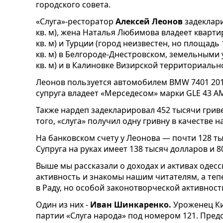
городского совета.
«Слуга»-ресторатор
Алексей Леонов
задеклари
кв. м), жена Наталья Любимова владеет квартира
кв. м) и Турции (город неизвестен, но площадь 
кв. м) в Белгороде-Днестровском, земельными 
кв. м) и в Калиновке Визирской территориально
Леонов пользуется автомобилем BMW 7401 2018
супруга владеет «Мерседесом» марки GLE 43 AM
Также нардеп задекларировал 452 тысячи гриве
того, «слуга» получил одну гривну в качестве н
На банковском счету у Леонова — почти 128 ты
Супруга на руках имеет 138 тысяч долларов и 8
Выше мы рассказали о доходах и активах оде
активность и знакомы нашим читателям, а теп
в Раду, но особой законотворческой активност
Один из них -
Иван Шинкаренко.
Уроженец Ки
партии «Слуга народа» под номером 121. Предс