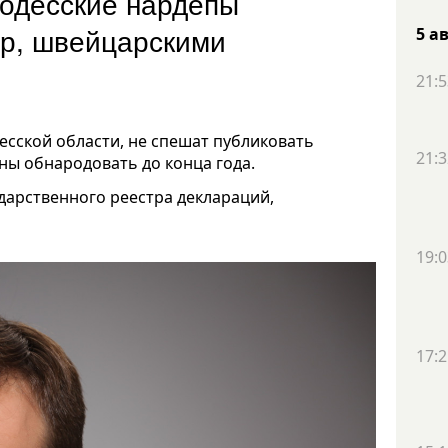
 одесские нардепы
ир, швейцарскими
5 а
21:5
сской области, не спешат публиковать
21:3
ны обнародовать до конца года.
дарственного реестра деклараций,
19:0
17:2