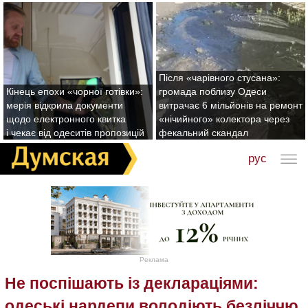
Після «чарівного стусана»:
Кінець епохи «чорної готівки»:
громада поблизу Одеси
мерія відкрила документи
витрачає 6 мільйонів на ремонт
щодо електронного квитка
«нічийного» колектора через
і чекає від одеситів пропозицій
фекальний скандал
рус
Реклама
Не поспішають із деклараціями:
одеські нардепи володіють безліччю