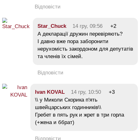
Відповісти
Star_Chuck
14 гру, 09:56
+2
А декларації дружин перевіряють?
І давно вже пора заборонити
нерухомість закордоном для депутатів
та членів їх сімей.
Відповісти
Ivan KOVAL
14 гру, 10:50
+3
\\ у Миколи Скорика п'ять
швейцарських годинників\\
Гребет в пять рук и жрет в три горла
(+жена и ббрат)
Відповісти