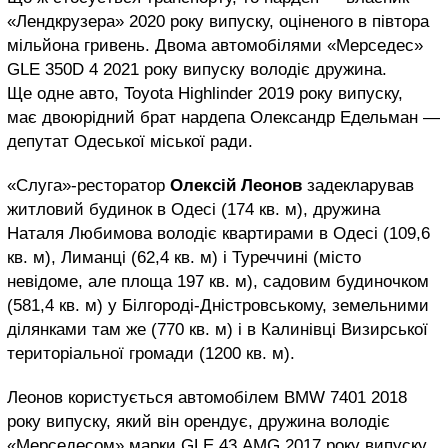
«Лендкрузера» 2020 року випуску, оціненого в півтора
мільйона гривень. Двома автомобілями «Мерседес»
GLE 350D 4 2021 року випуску володіє дружина.
Ще одне авто, Toyota Highlinder 2019 року випуску,
має двоюрідний брат нардепа Олександр Едельман —
депутат Одеської міської ради.
«Слуга»-ресторатор
Олексій Леонов
задекларував
житловий будинок в Одесі (174 кв. м), дружина
Наталя Любимова володіє квартирами в Одесі (109,6
кв. м), Лиманці (62,4 кв. м) і Туреччині (місто
невідоме, але площа 197 кв. м), садовим будиночком
(581,4 кв. м) у Білгороді-Дністровському, земельними
ділянками там же (770 кв. м) і в Калинівці Визирської
територіальної громади (1200 кв. м).
Леонов користується автомобілем BMW 7401 2018
року випуску, який він орендує, дружина володіє
«Мерседесом» марки GLE 43 AMG 2017 року випуску.