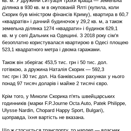
кв. м. У дружини ситуація трохи краща — земельна
ділянка в 930 кв. м в окупованій Ялті (купила, коли
Скорик був міністром фінансів Криму), квартира в 60,7
«квадратів» і дачний будиночок у 29,2 кв. м, а також
земельна ділянка 1274 «квадрати» і будинок 629,1
кв. м у селі Дальник на Одещині. З 2018 року сім'я
безоплатно користувалася квартирою в Одесі площею
523,1 квадратного метра і двома гаражами.
Також він зберігає 453,5 тис. грн і 50 тис. дол.
готівкою, а дружина Наталія Скорик — 592,3
тис грн і 30 тис дол. На банківських рахунках у нього
понад 97 тисяч доларів і майже 2 тисячі євро.
Крім того, у Миколи Скорика п'ять швейцарських
годинників (марки F.P.Journe Octa Auto, Patek Philippe,
Ulysse Nardin, Chopard Happy Sport, Bulgari),
щоправда, їхня вартість не вказана.
Що ж стосується транспорту, то нардеп — власник