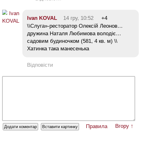
Ivan KOVAL
14 гру, 10:52
+4
\\Слуга»-ресторатор Олексій Леонов…
дружина Наталя Любимова володіє…
садовим будиночком (581, 4 кв. м) \\
Хатинка така манесенька
Відповісти
Вгору ↑
Правила