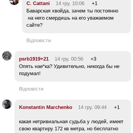
C. Cattani
14 гру, 10:06
+1
Баварская хвойда, зачем ты постоянно
на него смердишь на его уважаемом
сайте?
Відповісти
psrb1919+21
14 гру, 00:56
+3
Опять нае*ка? Удивительно, никогда бы не
подумал!
Відповісти
Konstantin Marchenko
14 гру, 09:44
+1
какая нетривиальная судьба у людей, имеет
свою квартиру 172 кв метра, но бесплатно