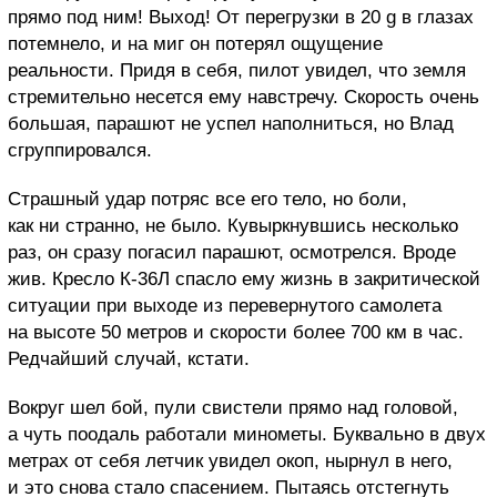
прямо под ним! Выход! От перегрузки в 20 g в глазах
потемнело, и на миг он потерял ощущение
реальности. Придя в себя, пилот увидел, что земля
стремительно несется ему навстречу. Скорость очень
большая, парашют не успел наполниться, но Влад
сгруппировался.
Страшный удар потряс все его тело, но боли,
как ни странно, не было. Кувыркнувшись несколько
раз, он сразу погасил парашют, осмотрелся. Вроде
жив. Кресло К-36Л спасло ему жизнь в закритической
ситуации при выходе из перевернутого самолета
на высоте 50 метров и скорости более 700 км в час.
Редчайший случай, кстати.
Вокруг шел бой, пули свистели прямо над головой,
а чуть поодаль работали минометы. Буквально в двух
метрах от себя летчик увидел окоп, нырнул в него,
и это снова стало спасением. Пытаясь отстегнуть