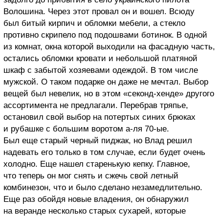
Волошина. Через этот провал он и вошел. Всюду
был битый кирпич и обломки мебели, а стекло
противно скрипело под подошвами ботинок. В одной
из комнат, окна которой выходили на фасадную часть,
остались обломки кровати и небольшой платяной
шкаф с забытой хозяевами одеждой. В том числе
мужской. О таком подарке он даже не мечтал. Выбор
вещей был невелик, но в этом «секонд-хенде» другого
ассортимента не предлагали. Перебрав тряпье,
остановил свой выбор на потертых синих брюках
и рубашке с большим воротом а-ля 70-ые.
Был еще старый черный пиджак, но Влад решил
надевать его только в том случае, если будет очень
холодно. Еще нашел старенькую кепку. Главное,
что теперь он мог снять и сжечь свой летный
комбинезон, что и было сделано незамедлительно.
Еще раз обойдя новые владения, он обнаружил
на веранде несколько старых сухарей, которые