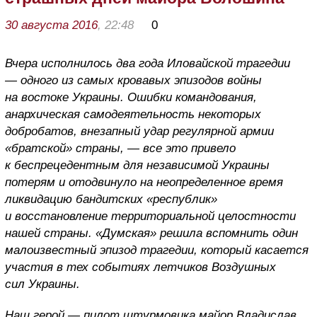
30 августа 2016
, 22:48
0
Вчера исполнилось два года Иловайской трагедии
— одного из самых кровавых эпизодов войны
на востоке Украины. Ошибки командования,
анархическая самодеятельность некоторых
добробатов, внезапный удар регулярной армии
«братской» страны, — все это привело
к беспрецедентным для независимой Украины
потерям и отодвинуло на неопределенное время
ликвидацию бандитских «республик»
и восстановление территориальной целостности
нашей страны. «Думская» решила вспомнить один
малоизвестный эпизод трагедии, который касается
участия в тех событиях летчиков Воздушных
сил Украины.
Наш герой — пилот штурмовика майор Владислав