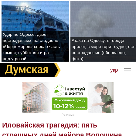
Удар по Одессе: двое
пострадавших, на стадионе
Атака на Одессу: в городе
«Черноморец» снесло часть
прилет, в море горит судно, ест
крыши, субботняя игра
пострадавшие (обновлено,
под угрозой
фото)
укр
Реклама
Иловайская трагедия: пять
страшных дней майора Волошина