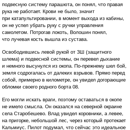
подвесную систему парашюта, он понял, что правая
рука не работает. Крови не было, значит
при катапультировании, в момент выхода из кабины,
он не успел убрать руку с ручки управления
самолетом. Потрогав локоть, Волошин понял,
что лучевая кость вышла из сустава.
Освободившись левой рукой от ЗШ (защитного
шлема) и подвесной системы, он перевел дыхание
и немного высунулся из окопа. По-прежнему шел бой,
земля содрогалась от далеких взрывов. Прямо перед
собой, примерно в километре, он увидел догорающие
обломки своего родного борта 08.
Его могли искать враги, поэтому оставаться в окопе
не имело смысла. Он оказался на северной окраине
села Старобешево. Влад увидел коровники, а левее,
на пригорке, небольшой лес, через который протекает
Кальмиус. Пилот подумал, что сейчас это идеальное