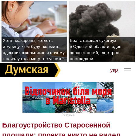
Хотят макароны, котлеты
Враг атаковал сухогруз
и курицу: чем будут кормить
в Одесской области: один
одесских школьников и почему
человек погиб, еще трое
к началу года могут не успеть?
пострадали
укр
Реклама
Благоустройство Старосенной
площади: проекта никто не видел,