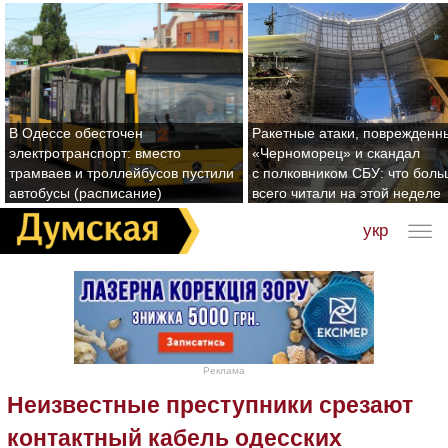
В Одессе обесточен
Ракетные атаки, поврежденн
электротранспорт: вместо
«Черноморец» и скандал
трамваев и троллейбусов пустили
с полковником СБУ: что бол
автобусы (расписание)
всего читали на этой неделе
укр
Реклама
Неизвестные преступники срезают
контактный кабель одесских