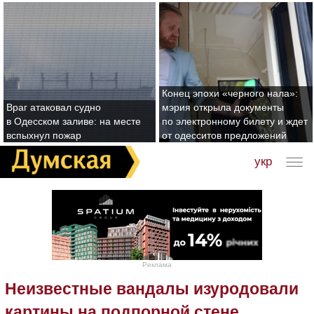
Конец эпохи «черного нала»:
Враг атаковал судно
мэрия открыла документы
в Одесском заливе: на месте
по электронному билету и ждет
вспыхнул пожар
от одесситов предложений
укр
Реклама
Неизвестные вандалы изуродовали
картины на подпорной стене