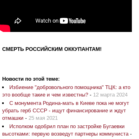
СМЕРТЬ РОССИЙСКИМ ОККУПАНТАМ!
Новости по этой теме:
Избиение "добровольного помощника" ТЦК: а кто
это вообще такие и чем известны?
-
12 марта 2024
С монумента Родина-мать в Киеве пока не могут
убрать герб СССР - ищут финансирование и ждут
отмашки
-
25 мая 2021
Исполком одобрил план по застройке Бугаевки
высотками: первую возведут партнеры коммуниста
-