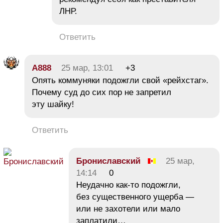
ЛНР.
Ответить
A888
25 мар, 13:01
+3
Опять коммуняки подожгли свой «рейхстаг».
Почему суд до сих пор не запретил
эту шайку!
Ответить
Брониславский
25 мар,
14:14
0
Неудачно как-то подожгли,
без существенного ущерба —
или не захотели или мало
заплатили…