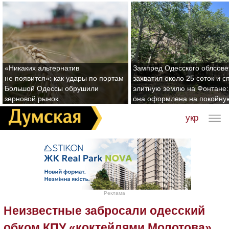
«Никаких альтернатив
Зампред Одесского облсове
не появится»: как удары по портам
захватил около 25 соток и с
Большой Одессы обрушили
элитную землю на Фонтане:
зерновой рынок
она оформлена на покойну
укр
Реклама
Неизвестные забросали одесский
обком КПУ «коктейлями Молотова»