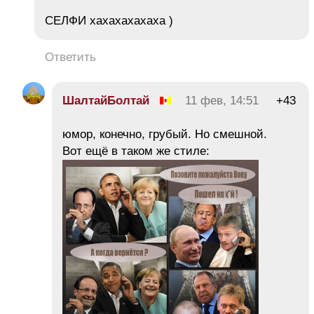
СЕЛФИ хахахахахаха )
Ответить
ШалтайБолтай
11 фев, 14:51
+43
юмор, конечно, грубый. Но смешной.
Вот ещё в таком же стиле: