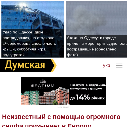
Удар по Одессе: двое
пострадавших, на стадионе
Атака на Одессу: в городе
«Черноморец» снесло часть
прилет, в море горит судно, ест
крыши, субботняя игра
пострадавшие (обновлено,
под угрозой
фото)
укр
Реклама
Неизвестный с помощью огромного
селфи призывает в Европу