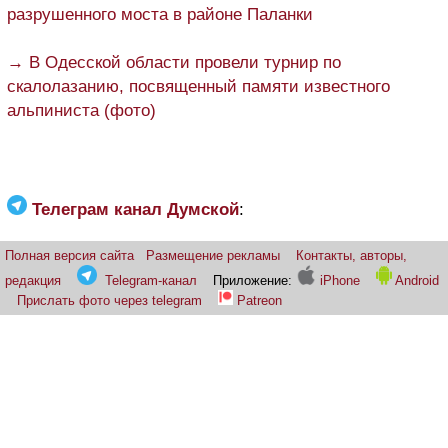
разрушенного моста в районе Паланки
→ В Одесской области провели турнир по
скалолазанию, посвященный памяти известного
альпиниста (фото)
Телеграм канал Думской
:
Полная версия сайта
Размещение рекламы
Контакты, авторы,
редакция
Telegram-канал
Приложение:
iPhone
Android
Прислать фото через telegram
Patreon