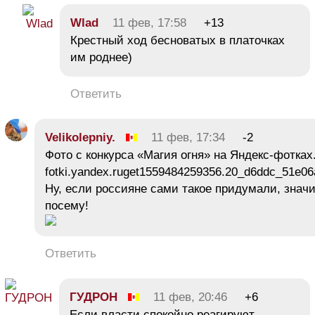
Wlad
11 фев, 17:58
+13
Крестный ход бесноватых в платочках
им роднее)
Ответить
Velikolepniy.
11 фев, 17:34
-2
Фото с конкурса «Магия огня» на Яндекс-фотках
fotki.yandex.ruget1559484259356.20_d6ddc_51e06
Ну, если россияне сами такое придумали, значи
посему!
Ответить
ГУДРОН
11 фев, 20:46
+6
Если власти спокойно реагируют