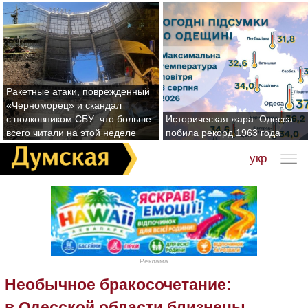
Ракетные атаки, поврежденный
«Черноморец» и скандал
с полковником СБУ: что больше
Историческая жара: Одесса
всего читали на этой неделе
побила рекорд 1963 года
укр
Реклама
Необычное бракосочетание:
в Одесской области близнецы-