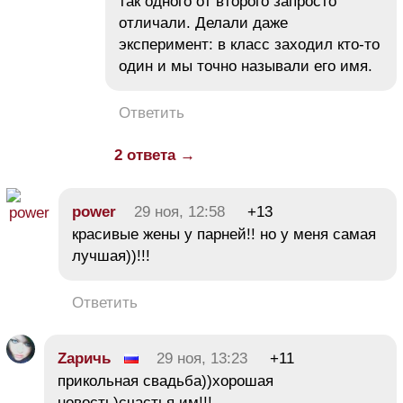
так одного от второго запросто
отличали. Делали даже
эксперимент: в класс заходил кто-то
один и мы точно называли его имя.
Ответить
2 ответа →
power
29 ноя, 12:58
+13
красивые жены у парней!! но у меня самая
лучшая))!!!
Ответить
Zаричь
29 ноя, 13:23
+11
прикольная свадьба))хорошая
новость)счастья им!!!