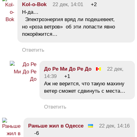
Kol-o-Bok
22 дек, 14:01
+2
Н-да…
Электроэнергия вряд ли подешевеет,
но «роза ветров» об эти лопасти явно
покорёжится…
Ответить
До Ре Ми До Ре До
22 дек,
14:39
+1
Аж не верится, что такую махину
ветер сможет сдвинуть с места…
Ответить
Раньше жил в Одессе
22 дек, 14:16
-6