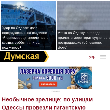
Удар по Одессе: двое
пострадавших, на стадионе
Атака на Одессу: в городе
«Черноморец» снесло часть
прилет, в море горит судно, ест
крыши, субботняя игра
пострадавшие (обновлено,
под угрозой
фото)
укр
Реклама
Необычное зрелище: по улицам
Одессы провезли гигантскую