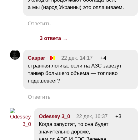
а мы (народ Украины) это оплачиваем.
Ответить
3 ответа →
Caspar
22 дек, 14:17
+4
странная логика, если на АЗС завезут
танкер большего объема — топливо
подешевеет?
Ответить
Odessey 3_0
22 дек, 16:37
+3
Когда запустят, то она будет
значительно дороже,
чем от АЭС И ГЭС.Зеленая