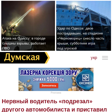
Удар по Одессе: двое
пострадавших, на стадионе
Атака на Одессу: в городе
«Черноморец» снесло часть
слышны взрывы, работает
крыши, субботняя игра
ПВО
под угрозой
укр
Реклама
Нервный водитель «подрезал»
другого автомобилиста и приставил