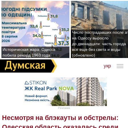
Число пострадавших после а
на Одессу выросло
до двенадцати: часть города
Историческая жара: Одесса
все еще без света и воды
побила рекорд 1963 года
(обновлено)
укр
Реклама
Несмотря на блэкауты и обстрелы:
Одесская область оказалась среди