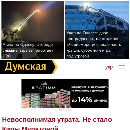
Удар по Одессе: двое
пострадавших, на стадионе
Атака на Одессу: в городе
«Черноморец» снесло часть
слышны взрывы, работает
крыши, субботняя игра
ПВО
под угрозой
укр
Реклама
Невосполнимая утрата. Не стало
Киры Муратовой.