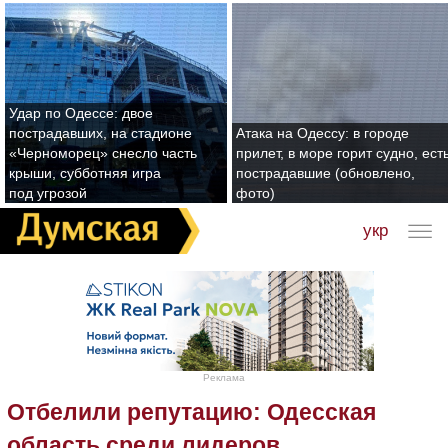
Удар по Одессе: двое
пострадавших, на стадионе
Атака на Одессу: в городе
«Черноморец» снесло часть
прилет, в море горит судно, ест
крыши, субботняя игра
пострадавшие (обновлено,
под угрозой
фото)
укр
Реклама
Отбелили репутацию: Одесская
область среди лидеров