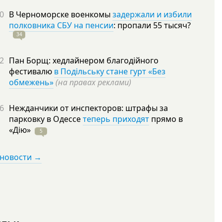
0
В Черноморске военкомы
задержали и избили
полковника СБУ на пенсии
: пропали 55
тысяч?
34
2
Пан Борщ: хедлайнером благодійного
фестивалю
в Подільську стане гурт «Без
обмежень»
(на правах реклами)
6
Нежданчики от инспекторов: штрафы за
парковку в Одессе
теперь приходят
прямо в
«Дію»
5
 новости →