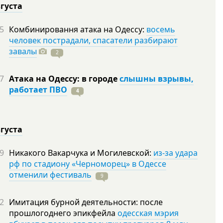
вгуста
5
Комбинировання атака на Одессу:
восемь
человек пострадали, спасатели разбирают
завалы
2
7
Атака на Одессу: в городе
слышны взрывы,
работает ПВО
4
вгуста
9
Никакого Вакарчука и Могилевской:
из-за удара
рф по стадиону «Черноморец» в Одессе
отменили фестиваль
9
2
Имитация бурной деятельности: после
прошлогоднего эпикфейла
одесская мэрия