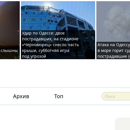
Удар по Одессе: двое
пострадавших, на стадионе
«Черноморец» снесло часть
Атака на Одессу
де слышны
крыши, субботняя игра
в море горит су
под угрозой
пострадавшие (
Архив
Топ