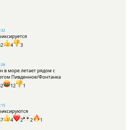
:32
фиксируется
32
4
3
:26
н в море летает рядом с
егом Пивденное/Фонтанка
32
12
1
:15
фиксируются
47
4
2
2
1