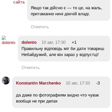
Якщо так дійсно є — то це, на жаль,
притаманно нині діючій владі.
Ответить
dolento
10 авг, 17:30
+1
Правильну відповідь міг би дати товариш
Небайдужий, але він зараз у відпустці!
Ответить
Konstantin Marchenko
10 авг, 17:33
-3
да даже по фотографиям видно что чувак
вообще не при делах