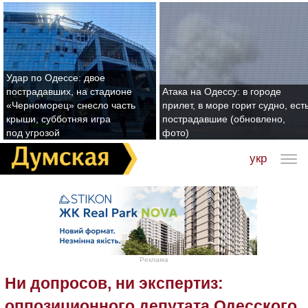
Удар по Одессе: двое
пострадавших, на стадионе
Атака на Одессу: в городе
«Черноморец» снесло часть
прилет, в море горит судно, ест
крыши, субботняя игра
пострадавшие (обновлено,
под угрозой
фото)
укр
Реклама
Ни допросов, ни экспертиз:
оппозиционного депутата Одесского