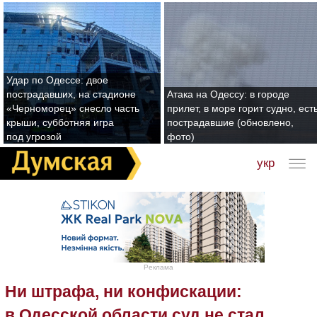
Удар по Одессе: двое
пострадавших, на стадионе
Атака на Одессу: в городе
«Черноморец» снесло часть
прилет, в море горит судно, ест
крыши, субботняя игра
пострадавшие (обновлено,
под угрозой
фото)
укр
Реклама
Ни штрафа, ни конфискации:
в Одесской области суд не стал