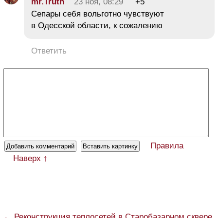
mr.Truth
23 ноя, 08:29
+5
Сепары себя вольготно чувствуют
в Одесской области, к сожалению
Ответить
Правила
Наверх ↑
← Реконструкция теплосетей в Старобазарном сквере