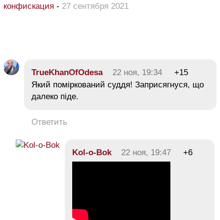
конфискация
-
27 сентября 2021
TrueKhanOfOdesa
22 ноя, 19:34
+15
Який поміркований суддя! Заприсягнуся, що
далеко піде.
Ответить
Kol-o-Bok
22 ноя, 19:47
+6