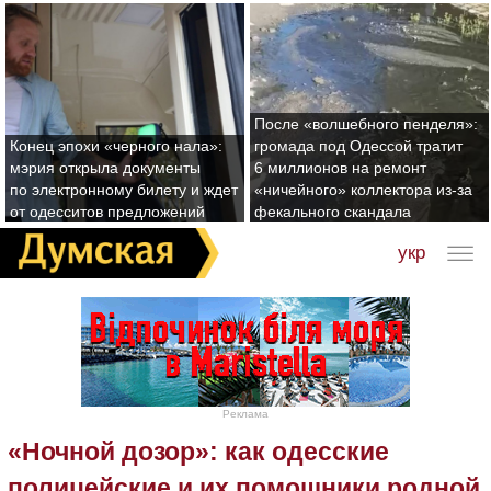
После «волшебного пенделя»:
Конец эпохи «черного нала»:
громада под Одессой тратит
мэрия открыла документы
6 миллионов на ремонт
по электронному билету и ждет
«ничейного» коллектора из-за
от одесситов предложений
фекального скандала
укр
Реклама
«Ночной дозор»: как одесские
полицейские и их помощники родной