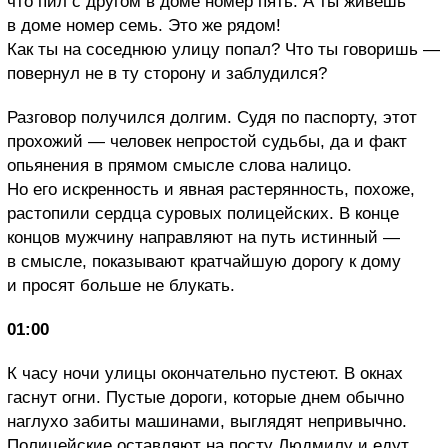
что пил с другом в доме номер пять. А ты живешь
в доме номер семь. Это же рядом!
Как ты на соседнюю улицу попал? Что ты говоришь —
повернул не в ту сторону и заблудился?
Разговор получился долгим. Судя по паспорту, этот
прохожий — человек непростой судьбы, да и факт
опьянения в прямом смысле слова налицо.
Но его искренность и явная растерянность, похоже,
растопили сердца суровых полицейских. В конце
концов мужчину направляют на путь истинный —
в смысле, показывают кратчайшую дорогу к дому
и просят больше не блукать.
01:00
К часу ночи улицы окончательно пустеют. В окнах
гаснут огни. Пустые дороги, которые днем обычно
наглухо забиты машинами, выглядят непривычно.
Полицейские оставляют на посту Людмилу и едут