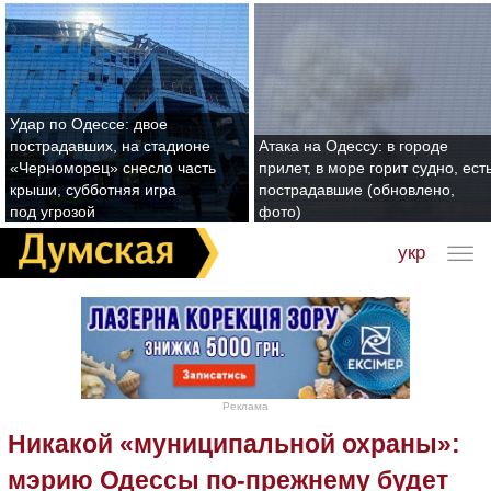
Удар по Одессе: двое
пострадавших, на стадионе
Атака на Одессу: в городе
«Черноморец» снесло часть
прилет, в море горит судно, ест
крыши, субботняя игра
пострадавшие (обновлено,
под угрозой
фото)
укр
Реклама
Никакой «муниципальной охраны»:
мэрию Одессы по-прежнему будет