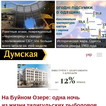
Ракетные атаки, поврежденный
«Черноморец» и скандал
с полковником СБУ: что больше
Историческая жара: Одесса
всего читали на этой неделе
побила рекорд 1963 года
укр
Реклама
На Буйном Озере: одна ночь
из жизни тилигульских рыболовов