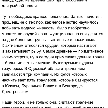
невод, одно из древнейших приспособлений
для рыбной ловли.
Тут необходимо краткое пояснение. За тысячелетия,
прошедшие с тех пор, как человечество научилось
добывать водную живность, было изобретено
множество орудий лова. Функционально они делятся
на две большие группы – активные и пассивные.
К активным относятся орудия, которые настигают
и захватывают рыбу. Самое древнее — примитивное
копье-острога, ну а сегодня применяют донные тралы
– большие сетные мешки, буксируемые судном-
траулером. В Одесской области тралением
занимаются три компании. Их флот которых
насчитывает пять траулеров, которые базируются
в Южном, Бурлачьей Балке и в Белгороде-
Днестровском.
Наши герои, и не только они, считают траление