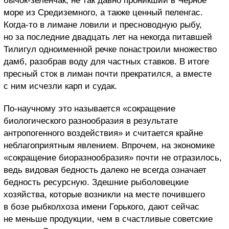
бычок-зеленчак, не так давно проникший в Черное
море из Средиземного, а также ценный пеленгас.
Когда-то в лимане ловили и пресноводную рыбу,
но за последние двадцать лет на некогда питавшей
Тилигул одноименной речке понастроили множество
дамб, разобрав воду для частных ставков. В итоге
пресный сток в лиман почти прекратился, а вместе
с ним исчезли карп и судак.
По-научному это называется «сокращение
биологического разнообразия в результате
антропогенного воздействия» и считается крайне
неблагоприятным явлением. Впрочем, на экономике
«сокращение биоразнообразия» почти не отразилось,
ведь видовая бедность далеко не всегда означает
бедность ресурсную. Здешние рыболовецкие
хозяйства, которые возникли на месте почившего
в бозе рыбколхоза имени Горького, дают сейчас
не меньше продукции, чем в счастливые советские