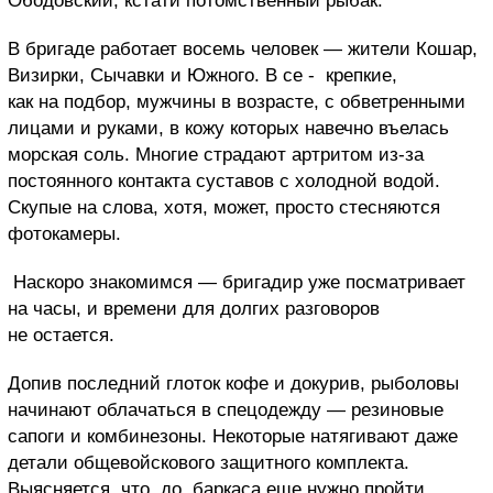
Ободовский, кстати потомственный рыбак.
В бригаде работает восемь человек — жители Кошар,
Визирки, Сычавки и Южного. В се - крепкие,
как на подбор, мужчины в возрасте, с обветренными
лицами и руками, в кожу которых навечно въелась
морская соль. Многие страдают артритом из-за
постоянного контакта суставов с холодной водой.
Скупые на слова, хотя, может, просто стесняются
фотокамеры.
Наскоро знакомимся — бригадир уже посматривает
на часы, и времени для долгих разговоров
не остается.
Допив последний глоток кофе и докурив, рыболовы
начинают облачаться в спецодежду — резиновые
сапоги и комбинезоны. Некоторые натягивают даже
детали общевойскового защитного комплекта.
Выясняется, что до баркаса еще нужно пройти