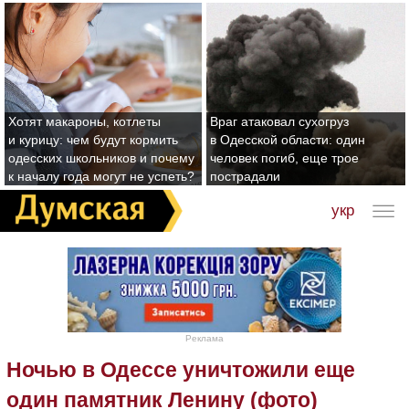
Хотят макароны, котлеты
Враг атаковал сухогруз
и курицу: чем будут кормить
в Одесской области: один
одесских школьников и почему
человек погиб, еще трое
к началу года могут не успеть?
пострадали
укр
Реклама
Ночью в Одессе уничтожили еще
один памятник Ленину (фото)