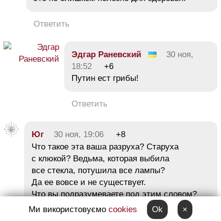
Ответить
Эдгар Раневский
30 ноя,
18:52
+6
Путин ест грибы!
Ответить
Юг
30 ноя, 19:06
+8
Что такое эта ваша разруха? Старуха
с клюкой? Ведьма, которая выбила
все стекла, потушила все лампы?
Да ее вовсе и не существует.
Что вы подразумеваете под этим словом?
[] Это вот что: если я, вместо того, чтобы
Ми використовуємо
cookies
Ok
×
оперировать каждый вечер, начну у себя