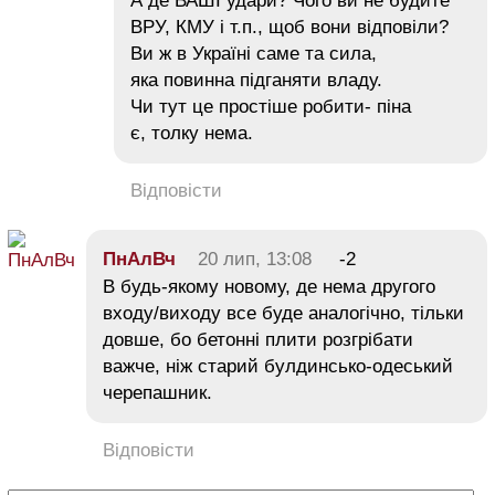
А де ВАШІ удари? Чого ви не будите
ВРУ, КМУ і т.п., щоб вони відповіли?
Ви ж в Україні саме та сила,
яка повинна підганяти владу.
Чи тут це простіше робити- піна
є, толку нема.
Відповісти
ПнАлВч
20 лип, 13:08
-2
В будь-якому новому, де нема другого
входу/виходу все буде аналогічно, тільки
довше, бо бетонні плити розгрібати
важче, ніж старий булдинсько-одеський
черепашник.
Відповісти