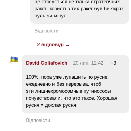
це стосується не тільки стратегічних
ракет- користі з тих ракет був би якраз
нуль чи мінус..
Відповісти
2 відповіді →
David Goliafovich
20 лип, 12:42
+3
100%, пора уже лупашить по русне,
ежедневно и без перерыва, чтоб
эти лишнехромосомные путинососы
почувствовали, что это такое. Хорошая
русня = дохлая русня
Відповісти