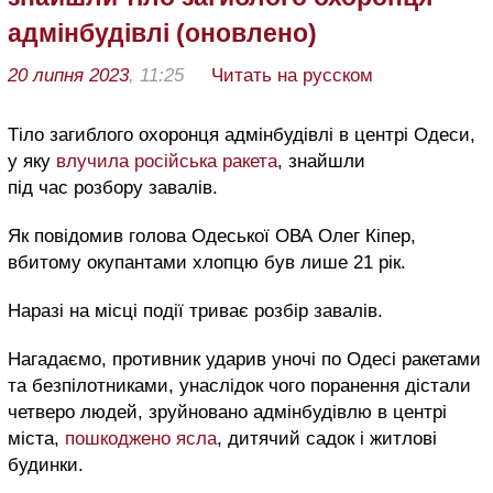
адмінбудівлі (оновлено)
20 липня 2023
, 11:25
Читать на русском
Тіло загиблого охоронця адмінбудівлі в центрі Одеси,
у яку
влучила російська ракета
, знайшли
під час розбору завалів.
Як повідомив голова Одеської ОВА Олег Кіпер,
вбитому окупантами хлопцю був лише 21 рік.
Наразі на місці події триває розбір завалів.
Нагадаємо, противник ударив уночі по Одесі ракетами
та безпілотниками, унаслідок чого поранення дістали
четверо людей, зруйновано адмінбудівлю в центрі
міста,
пошкоджено ясла
, дитячий садок і житлові
будинки.