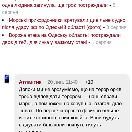
одна людина загинула, ще троє постраждали
-
6
серпня
Морські прикордонники врятували цивільне судно
після удару рф по Одеській області (фото)
-
3 серпня
Ворожа атака на Одеську область: постраждали
двоє дітей, дівчинка у важкому стані
-
1 серпня
Атлантик
20 лип, 11:40
+10
Допоки ми не зрозуміємо, що на терор орків
треба відповідати терором — наші справи
марні, а помножені на корупцію, взагалі діло
-швах. По перше їх просто фізично більше
и життя кожного з них копійка. Вони будуть
відчувати біль коли почнуть гинуть
їх цивільні.