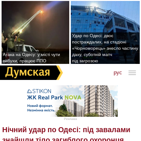
Удар по Одесі: двоє
постраждалих, на стадіоні
«Чорноморець» знесло частину
Атака на Одесу: у місті чути
даху, суботній матч
вибухи, працює ППО
під загрозою
рус
Реклама
Нічний удар по Одесі: під завалами
знайшли тіло загиблого охоронця