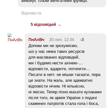
виконує тільки вегетативні функції.
Відповісти
5 відповідей →
ПнАлВч
20 лип, 12:34
-3
Допоки ми не зрозуміємо,
шо у нас нема таких ресурсів
для масованих відповідей,
ми і будемо нести ахінею-…
відповісти, вдарити, потопити…
Писати в неті- не мішки таскати, пора
це знати. На жаль, але адекватно
відповісти нічим. Ні кількісно,
ні якісно. Тепер пізно махати кулаками
після того, як армія України з подачі
скажених патріотів стала гола і боса,